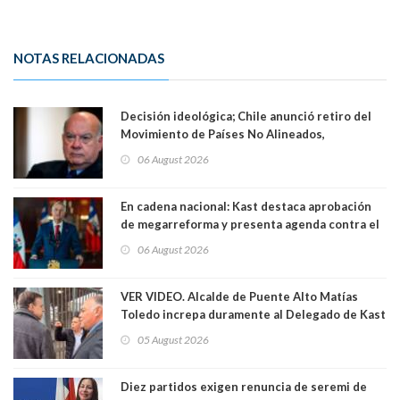
NOTAS RELACIONADAS
Decisión ideológica; Chile anunció retiro del
Movimiento de Países No Alineados,
organización de la que formaba parte desde
06 August 2026
1971. Excanciller Insulza lamentó decisión
En cadena nacional: Kast destaca aprobación
de megarreforma y presenta agenda contra el
Crimen Organizado y el Terrorismo
06 August 2026
VER VIDEO. Alcalde de Puente Alto Matías
Toledo increpa duramente al Delegado de Kast
Germán Codina por crisis de seguridad. "El
05 August 2026
delegado nuevamente arrancando"
Diez partidos exigen renuncia de seremi de