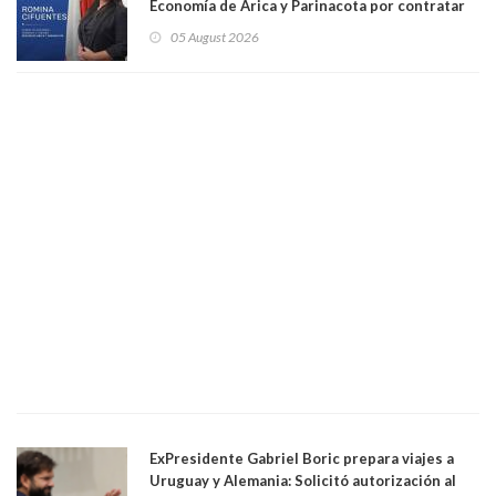
Economía de Arica y Parinacota por contratar
solo a militantes del Gobierno. Entre ellas hay
05 August 2026
una militante de RN, detenida con 47 kilos de
droga
ExPresidente Gabriel Boric prepara viajes a
Uruguay y Alemania: Solicitó autorización al