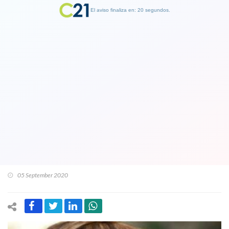
El aviso finaliza en: 19 segundos.
Finalizar Publicidad
Diputada Hernando critica duramente
idea de postergar elección de
Gobernadores: "Es por intereses
personales, de tipo egoísta de los
senadores"
05 September 2020