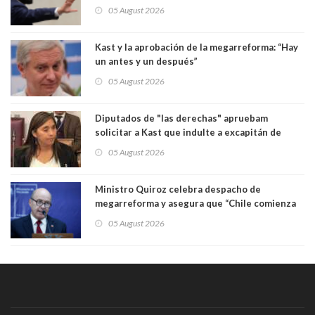
Congreso
05 August 2026
Kast y la aprobación de la megarreforma: “Hay
un antes y un después”
05 August 2026
Diputados de "las derechas" apruebam
solicitar a Kast que indulte a excapitán de
carabineros condenado por dejar ciega a
05 August 2026
senadora Fabiola Campillai
Ministro Quiroz celebra despacho de
megarreforma y asegura que “Chile comienza
nuevamente a crecer”
05 August 2026