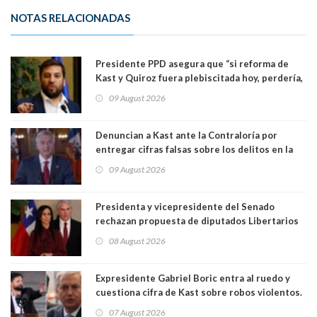
NOTAS RELACIONADAS
Presidente PPD asegura que “si reforma de
Kast y Quiroz fuera plebiscitada hoy, perdería,
la mayoría está en contra”. Y si el "TC resuelve
09 August 2026
a favor de la oposición, sería una victoria de la
ciudadanía”
Denuncian a Kast ante la Contraloría por
entregar cifras falsas sobre los delitos en la
cadena nacional
09 August 2026
Presidenta y vicepresidente del Senado
rechazan propuesta de diputados Libertarios
para suspender Ley Karin por cinco años:
08 August 2026
"Constituye un camino equivocado"
Expresidente Gabriel Boric entra al ruedo y
cuestiona cifra de Kast sobre robos violentos.
Gobierno le respondió
07 August 2026