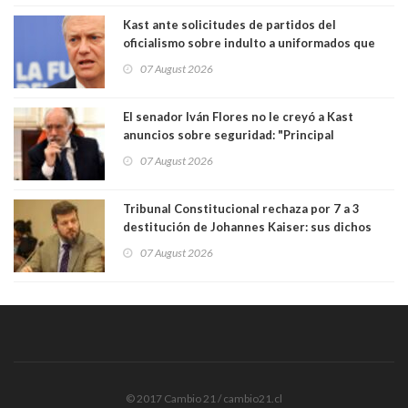
poder"
Kast ante solicitudes de partidos del
oficialismo sobre indulto a uniformados que
están presos: "Se van a analizar en su mérito"
07 August 2026
El senador Iván Flores no le creyó a Kast
anuncios sobre seguridad: "Principal
herramienta sigue sin urgencia clave para
07 August 2026
perseguir ruta del dinero y levantar secreto
bancario"
Tribunal Constitucional rechaza por 7 a 3
destitución de Johannes Kaiser: sus dichos
sobre el golpe de Estado ya no importan para la
07 August 2026
justicia constitucional porque no es diputado
© 2017 Cambio 21 / cambio21.cl