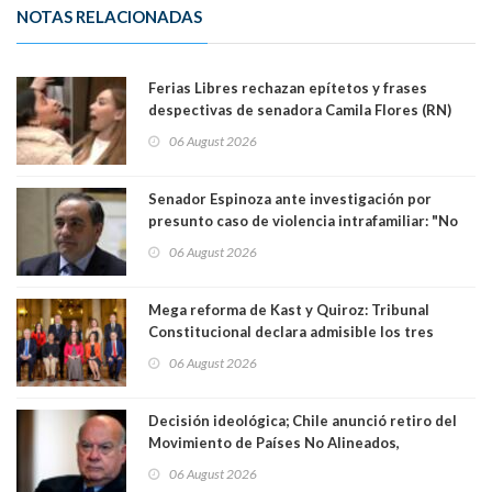
NOTAS RELACIONADAS
Ferias Libres rechazan epítetos y frases
despectivas de senadora Camila Flores (RN)
para maltratar a senadora Campillai
06 August 2026
Senador Espinoza ante investigación por
presunto caso de violencia intrafamiliar: "No
existe denuncia en mi contra". PS entregó
06 August 2026
antecedentes a Tribunal Supremo
Mega reforma de Kast y Quiroz: Tribunal
Constitucional declara admisible los tres
requerimientos de la oposición
06 August 2026
Decisión ideológica; Chile anunció retiro del
Movimiento de Países No Alineados,
organización de la que formaba parte desde
06 August 2026
1971. Excanciller Insulza lamentó decisión