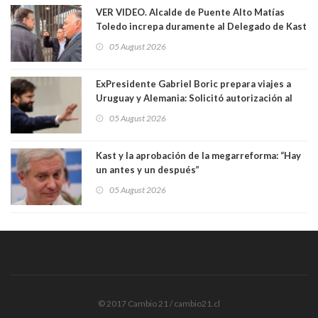
VER VIDEO. Alcalde de Puente Alto Matías
Toledo increpa duramente al Delegado de Kast
Germán Codina por crisis de seguridad. "El
05 August 2026
delegado nuevamente arrancando"
ExPresidente Gabriel Boric prepara viajes a
Uruguay y Alemania: Solicitó autorización al
Congreso
05 August 2026
Kast y la aprobación de la megarreforma: “Hay
un antes y un después”
05 August 2026
© 2017 Cambio 21 / cambio21.cl