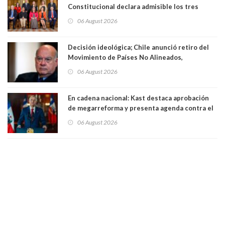
Constitucional declara admisible los tres
requerimientos de la oposición
06 August 2026
Decisión ideológica; Chile anunció retiro del
Movimiento de Países No Alineados,
organización de la que formaba parte desde
06 August 2026
1971. Excanciller Insulza lamentó decisión
En cadena nacional: Kast destaca aprobación
de megarreforma y presenta agenda contra el
Crimen Organizado y el Terrorismo
06 August 2026