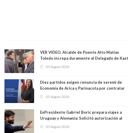
VER VIDEO. Alcalde de Puente Alto Matías
Toledo increpa duramente al Delegado de Kast
Germán Codina por crisis de seguridad. "El
05 August 2026
delegado nuevamente arrancando"
Diez partidos exigen renuncia de seremi de
Economía de Arica y Parinacota por contratar
solo a militantes del Gobierno. Entre ellas hay
05 August 2026
una militante de RN, detenida con 47 kilos de
droga
ExPresidente Gabriel Boric prepara viajes a
Uruguay y Alemania: Solicitó autorización al
Congreso
05 August 2026