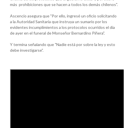
más prohibiciones que se hacen a todos los demás chilenos".
Ascencio asegura que "Por ello, ingresé un oficio solicitando
a la Autoridad Sanitaria que instruya un sumario por los
evidentes incumplimientos a los protocolos ocurridos el día
de ayer en el funeral de Monseñor Bernardino Piñera".
Y termina señalando que "Nadie está por sobre la ley y esto
debe investigarse".