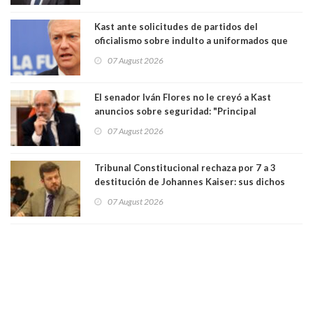
poder"
Kast ante solicitudes de partidos del
oficialismo sobre indulto a uniformados que
están presos: "Se van a analizar en su mérito"
07 August 2026
El senador Iván Flores no le creyó a Kast
anuncios sobre seguridad: "Principal
herramienta sigue sin urgencia clave para
07 August 2026
perseguir ruta del dinero y levantar secreto
bancario"
Tribunal Constitucional rechaza por 7 a 3
destitución de Johannes Kaiser: sus dichos
sobre el golpe de Estado ya no importan para la
07 August 2026
justicia constitucional porque no es diputado