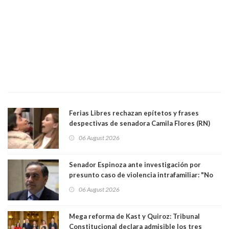
Ferias Libres rechazan epítetos y frases
despectivas de senadora Camila Flores (RN)
para maltratar a senadora Campillai
06 August 2026
Senador Espinoza ante investigación por
presunto caso de violencia intrafamiliar: "No
existe denuncia en mi contra". PS entregó
06 August 2026
antecedentes a Tribunal Supremo
Mega reforma de Kast y Quiroz: Tribunal
Constitucional declara admisible los tres