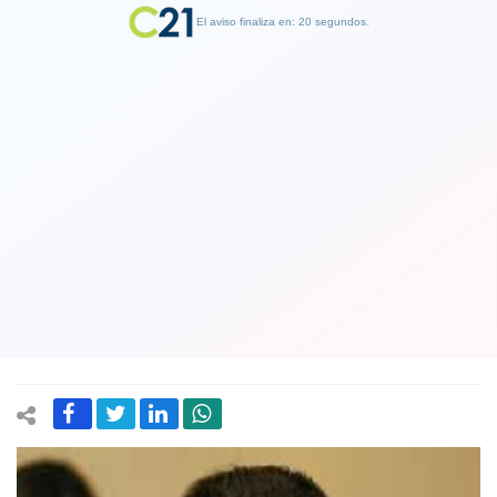
El aviso finaliza en: 19 segundos.
Finalizar Publicidad
Diputado Celis de RN en contra de la
derecha por video de publicidad del
plebiscito: "No me parece que haya
algún tipo de incitación"
31 May 2022