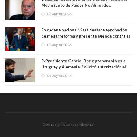
Movimiento de Países No Alineados,
organización de la que formaba parte desde
06 August 2026
1971. Excanciller Insulza lamentó decisión
En cadena nacional: Kast destaca aprobación
de megarreforma y presenta agenda contra el
Crimen Organizado y el Terrorismo
06 August 2026
ExPresidente Gabriel Boric prepara viajes a
Uruguay y Alemania: Solicitó autorización al
Congreso
05 August 2026
© 2017 Cambio 21 / cambio21.cl