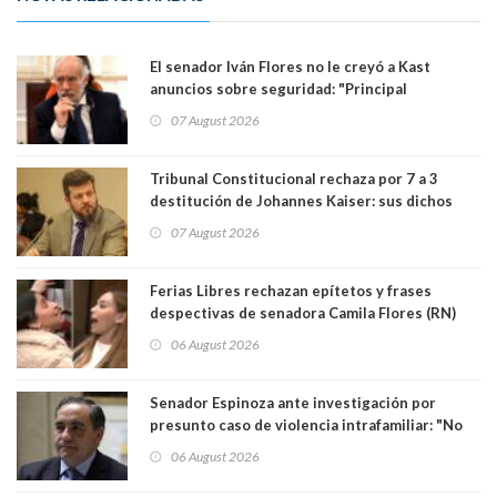
El senador Iván Flores no le creyó a Kast
anuncios sobre seguridad: "Principal
herramienta sigue sin urgencia clave para
07 August 2026
perseguir ruta del dinero y levantar secreto
bancario"
Tribunal Constitucional rechaza por 7 a 3
destitución de Johannes Kaiser: sus dichos
sobre el golpe de Estado ya no importan para la
07 August 2026
justicia constitucional porque no es diputado
Ferias Libres rechazan epítetos y frases
despectivas de senadora Camila Flores (RN)
para maltratar a senadora Campillai
06 August 2026
Senador Espinoza ante investigación por
presunto caso de violencia intrafamiliar: "No
existe denuncia en mi contra". PS entregó
06 August 2026
antecedentes a Tribunal Supremo