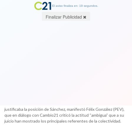
El aviso finaliza en: 19 segundos.
Finalizar Publicidad
Diputado electo del Frente Amplio
critica con todo a Beatriz Sánchez por
anunciar voto a favor de Guillier
06 December 2017
Ni siquiera la fallida denuncia efectuada por el abanderado de Chile
Vamos, Sebastián Piñera, respecto a la existencia de votos
marcados en la primera vuelta en favor de Guillier y Sánchez
justificaba la posición de Sánchez, manifestó Félix González (PEV),
que en diálogo con Cambio21 criticó la actitud “ambigua” que a su
juicio han mostrado los principales referentes de la colectividad.