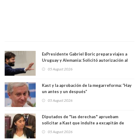
ExPresidente Gabriel Boric prepara viajes a
Uruguay y Alemania: Solicitó autorización al
Congreso
05 August 2026
Kast y la aprobación de la megarreforma: “Hay
un antes y un después”
05 August 2026
Diputados de "las derechas" apruebam
solicitar a Kast que indulte a excapitán de
carabineros condenado por dejar ciega a
05 August 2026
senadora Fabiola Campillai