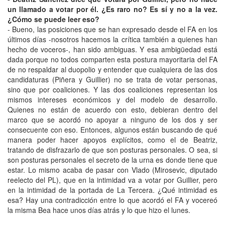
un llamado a votar por él. ¿Es raro no? Es sí y no a la vez.
¿Cómo se puede leer eso?
- Bueno, las posiciones que se han expresado desde el FA en los
últimos días -nosotros hacemos la crítica también a quienes han
hecho de voceros-, han sido ambiguas. Y esa ambigüedad está
dada porque no todos comparten esta postura mayoritaria del FA
de no respaldar al duopolio y entender que cualquiera de las dos
candidaturas (Piñera y Guillier) no se trata de votar personas,
sino que por coaliciones. Y las dos coaliciones representan los
mismos intereses económicos y del modelo de desarrollo.
Quienes no están de acuerdo con esto, debieran dentro del
marco que se acordó no apoyar a ninguno de los dos y ser
consecuente con eso. Entonces, algunos están buscando de qué
manera poder hacer apoyos explícitos, como el de Beatriz,
tratando de disfrazarlo de que son posturas personales. O sea, si
son posturas personales el secreto de la urna es donde tiene que
estar. Lo mismo acaba de pasar con Vlado (Mirosevic, diputado
reelecto del PL), que en la intimidad va a votar por Guillier, pero
en la intimidad de la portada de La Tercera. ¿Qué intimidad es
esa? Hay una contradicción entre lo que acordó el FA y vocereó
la misma Bea hace unos días atrás y lo que hizo el lunes.