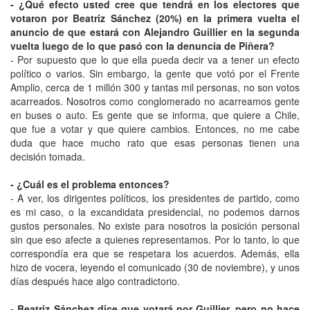
- ¿Qué efecto usted cree que tendrá en los electores que
votaron por Beatriz Sánchez (20%) en la primera vuelta el
anuncio de que estará con Alejandro Guillier en la segunda
vuelta luego de lo que pasó con la denuncia de Piñera?
- Por supuesto que lo que ella pueda decir va a tener un efecto
político o varios. Sin embargo, la gente que votó por el Frente
Amplio, cerca de 1 millón 300 y tantas mil personas, no son votos
acarreados. Nosotros como conglomerado no acarreamos gente
en buses o auto. Es gente que se informa, que quiere a Chile,
que fue a votar y que quiere cambios. Entonces, no me cabe
duda que hace mucho rato que esas personas tienen una
decisión tomada.
- ¿Cuál es el problema entonces?
- A ver, los dirigentes políticos, los presidentes de partido, como
es mi caso, o la excandidata presidencial, no podemos darnos
gustos personales. No existe para nosotros la posición personal
sin que eso afecte a quienes representamos. Por lo tanto, lo que
correspondía era que se respetara los acuerdos. Además, ella
hizo de vocera, leyendo el comunicado (30 de noviembre), y unos
días después hace algo contradictorio.
- Beatriz Sánchez dice que votará por Guillier, pero no hace