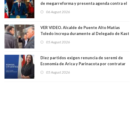
de megarreforma y presenta agenda contra el
Crimen Organizado y el Terrorismo
06 August 2026
VER VIDEO. Alcalde de Puente Alto Matías
Toledo increpa duramente al Delegado de Kast
Germán Codina por crisis de seguridad. "El
05 August 2026
delegado nuevamente arrancando"
Diez partidos exigen renuncia de seremi de
Economía de Arica y Parinacota por contratar
solo a militantes del Gobierno. Entre ellas hay
05 August 2026
una militante de RN, detenida con 47 kilos de
droga