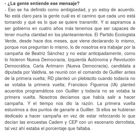
- ¿La gente entiende ese mensaje?
- Eso se ha definido como ambigüedad, y yo estoy de acuerdo.
No está claro para la gente cuál es el camino que cada uno está
tomando y qué es lo que se quiere transmitir. Y si aspiramos a
ser gobierno en cuatro años más tenemos que ser capaces de
tener mucha claridad en los planteamientos. El Partido Ecologista
Verde, desde hace dos meses, que viene declarando lo mismo,
porque nos preguntan lo mismo, lo de nosotros era trabajar por la
campaña de Beatriz Sánchez y no estar anticipadamente, como
lo hicieron Nueva Democracia, Izquierda Autónoma y Revolución
Democrática. Carla Antmann (Nueva Democracia), candidata a
diputada por Valdivia, se reunió con el comando de Guillier antes
de la primera vuelta; RD planteó un plebiscito cuando todavía no
se votaba la primera vuelta; Francisco Figueroa (IA) planteó
acuerdos programáticos con Guillier y todavía no se votaba la
primera vuelta. Nosotros decíamos que había salir a hacer
campaña. Y el tiempo nos dio la razón. La primera vuelta
estuvimos a dos puntos de ganarle a Guillier. Si ellos se hubieran
dedicado a hacer campaña en vez de estar reforzando lo que
decían las encuestas Cadem y CEP con un escenario derrotista,
tal vez ahí estaba el porcentaje que faltaba.