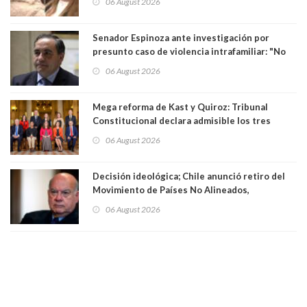
06 August 2026
Senador Espinoza ante investigación por
presunto caso de violencia intrafamiliar: "No
existe denuncia en mi contra". PS entregó
06 August 2026
antecedentes a Tribunal Supremo
Mega reforma de Kast y Quiroz: Tribunal
Constitucional declara admisible los tres
requerimientos de la oposición
06 August 2026
Decisión ideológica; Chile anunció retiro del
Movimiento de Países No Alineados,
organización de la que formaba parte desde
06 August 2026
1971. Excanciller Insulza lamentó decisión