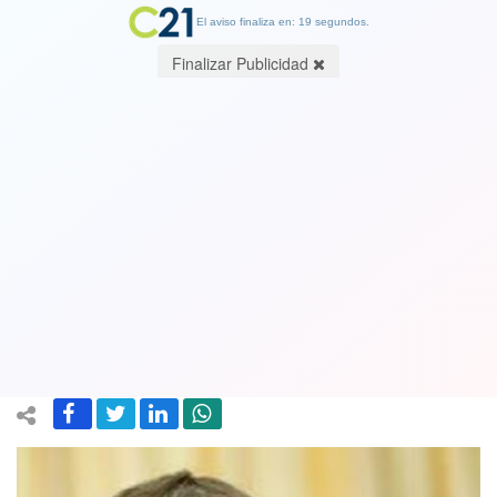
El aviso finaliza en: 18 segundos.
Finalizar Publicidad
Diputado Gabriel Ascencio a
Cambio21: "La gente no olvidará el
coronavirus: El mercado no entregó
respuestas, los envió al sacrificio"
25 March 2020