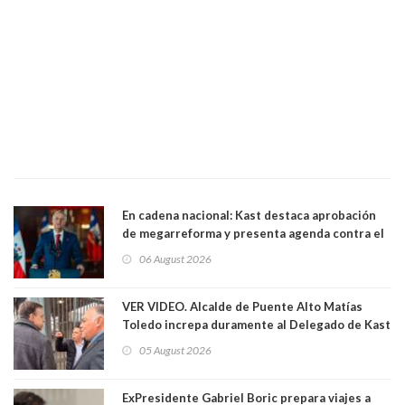
En cadena nacional: Kast destaca aprobación
de megarreforma y presenta agenda contra el
Crimen Organizado y el Terrorismo
06 August 2026
VER VIDEO. Alcalde de Puente Alto Matías
Toledo increpa duramente al Delegado de Kast
Germán Codina por crisis de seguridad. "El
05 August 2026
delegado nuevamente arrancando"
ExPresidente Gabriel Boric prepara viajes a