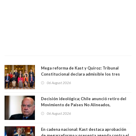
Mega reforma de Kast y Quiroz: Tribunal
Constitucional declara admisible los tres
requerimientos de la oposición
06 August 2026
Decisión ideológica; Chile anunció retiro del
Movimiento de Países No Alineados,
organización de la que formaba parte desde
06 August 2026
1971. Excanciller Insulza lamentó decisión
En cadena nacional: Kast destaca aprobación
de megarreforma y presenta agenda contra el