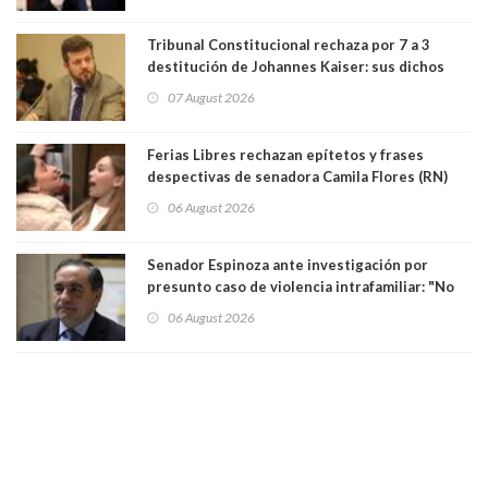
bancario"
Tribunal Constitucional rechaza por 7 a 3
destitución de Johannes Kaiser: sus dichos
sobre el golpe de Estado ya no importan para la
07 August 2026
justicia constitucional porque no es diputado
Ferias Libres rechazan epítetos y frases
despectivas de senadora Camila Flores (RN)
para maltratar a senadora Campillai
06 August 2026
Senador Espinoza ante investigación por
presunto caso de violencia intrafamiliar: "No
existe denuncia en mi contra". PS entregó
06 August 2026
antecedentes a Tribunal Supremo