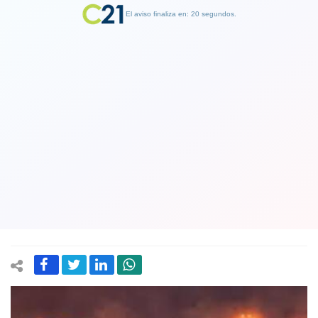
El aviso finaliza en: 19 segundos.
Finalizar Publicidad
Diputado Lagomarsino solicita la
creación de una comisión
investigadora por los incendios
forestales
13 February 2024