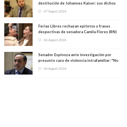
destitución de Johannes Kaiser: sus dichos
sobre el golpe de Estado ya no importan para la
07 August 2026
justicia constitucional porque no es diputado
Ferias Libres rechazan epítetos y frases
despectivas de senadora Camila Flores (RN)
para maltratar a senadora Campillai
06 August 2026
Senador Espinoza ante investigación por
presunto caso de violencia intrafamiliar: "No
existe denuncia en mi contra". PS entregó
06 August 2026
antecedentes a Tribunal Supremo