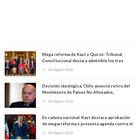
Mega reforma de Kast y Quiroz: Tribunal
Constitucional declara admisible los tres
requerimientos de la oposición
06 August 2026
Decisión ideológica; Chile anunció retiro del
Movimiento de Países No Alineados,
organización de la que formaba parte desde
06 August 2026
1971. Excanciller Insulza lamentó decisión
En cadena nacional: Kast destaca aprobación
de megarreforma y presenta agenda contra el
Crimen Organizado y el Terrorismo
06 August 2026