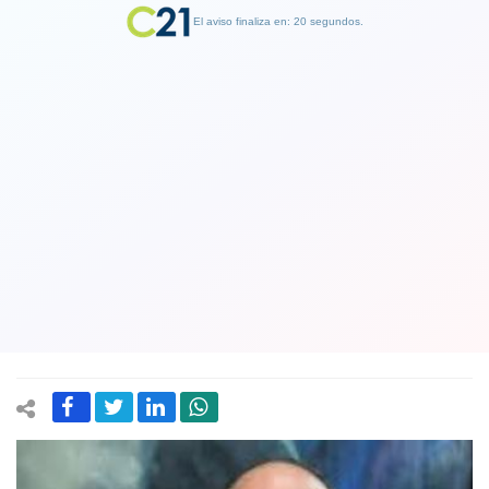
El aviso finaliza en: 19 segundos.
Finalizar Publicidad
Diputado UDI es enviado a Comité de
ética por agresivos dichos machistas
contra vice presidenta de la Cámara:
“Lleva una hora cacareando”, dijo
06 June 2019