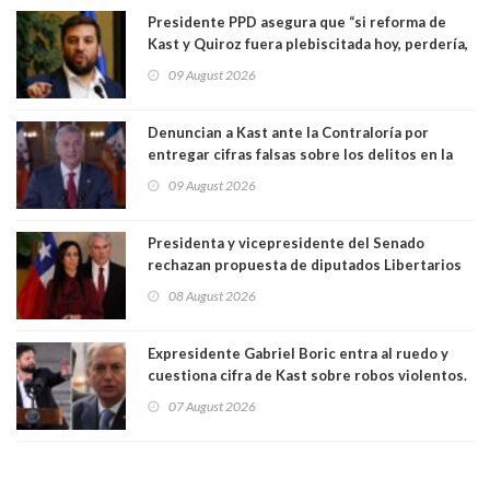
Presidente PPD asegura que “si reforma de
Kast y Quiroz fuera plebiscitada hoy, perdería,
la mayoría está en contra”. Y si el "TC resuelve
09 August 2026
a favor de la oposición, sería una victoria de la
ciudadanía”
Denuncian a Kast ante la Contraloría por
entregar cifras falsas sobre los delitos en la
cadena nacional
09 August 2026
Presidenta y vicepresidente del Senado
rechazan propuesta de diputados Libertarios
para suspender Ley Karin por cinco años:
08 August 2026
"Constituye un camino equivocado"
Expresidente Gabriel Boric entra al ruedo y
cuestiona cifra de Kast sobre robos violentos.
Gobierno le respondió
07 August 2026