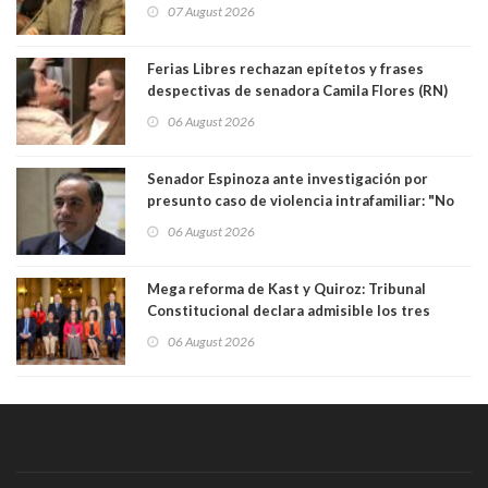
sobre el golpe de Estado ya no importan para la
07 August 2026
justicia constitucional porque no es diputado
Ferias Libres rechazan epítetos y frases
despectivas de senadora Camila Flores (RN)
para maltratar a senadora Campillai
06 August 2026
Senador Espinoza ante investigación por
presunto caso de violencia intrafamiliar: "No
existe denuncia en mi contra". PS entregó
06 August 2026
antecedentes a Tribunal Supremo
Mega reforma de Kast y Quiroz: Tribunal
Constitucional declara admisible los tres
requerimientos de la oposición
06 August 2026