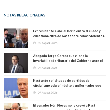
NOTAS RELACIONADAS
Expresidente Gabriel Boric entra al ruedo y
cuestiona cifra de Kast sobre robos violentos.
Gobierno le respondió
07 August 2026
Abogado Jorge Correa cuestiona la
invariabilidad tributaria del Gobierno ante el
Tribunal Constitucional: “Es contraria a la
07 August 2026
democracia” y "defendemos la alternancia en el
poder"
Kast ante solicitudes de partidos del
oficialismo sobre indulto a uniformados que
están presos: "Se van a analizar en su mérito"
07 August 2026
El senador Iván Flores no le creyó a Kast