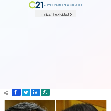
El aviso finaliza en: 19 segundos.
Finalizar Publicidad
Diputados RN critican acuerdo de su
propio gobierno con machi Celestino
Córdova: "Se arrodillaron ante un
terrorista"
19 August 2020