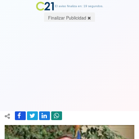
El aviso finaliza en: 19 segundos.
Finalizar Publicidad
Diputados UDI critican que Presidente
Boric tildara de “cobarde” a exmilitar
de 86 años condenado de asesinar a
Víctor Jara y que se suicidó
30 August 2023