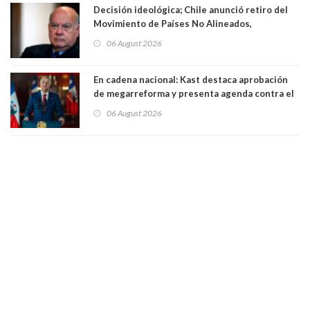
Decisión ideológica; Chile anunció retiro del
Movimiento de Países No Alineados,
organización de la que formaba parte desde
06 August 2026
1971. Excanciller Insulza lamentó decisión
En cadena nacional: Kast destaca aprobación
de megarreforma y presenta agenda contra el
Crimen Organizado y el Terrorismo
06 August 2026