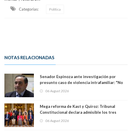
Categorias:
Política
NOTAS RELACIONADAS
Senador Espinoza ante investigación por
presunto caso de violencia intrafamiliar: "No
existe denuncia en mi contra". PS entregó
06 August 2026
antecedentes a Tribunal Supremo
Mega reforma de Kast y Quiroz: Tribunal
Constitucional declara admisible los tres
requerimientos de la oposición
06 August 2026