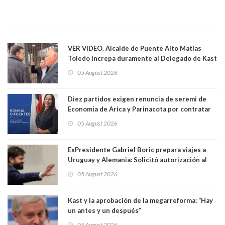
VER VIDEO. Alcalde de Puente Alto Matías
Toledo increpa duramente al Delegado de Kast
Germán Codina por crisis de seguridad. "El
05 August 2026
delegado nuevamente arrancando"
Diez partidos exigen renuncia de seremi de
Economía de Arica y Parinacota por contratar
solo a militantes del Gobierno. Entre ellas hay
05 August 2026
una militante de RN, detenida con 47 kilos de
droga
ExPresidente Gabriel Boric prepara viajes a
Uruguay y Alemania: Solicitó autorización al
Congreso
05 August 2026
Kast y la aprobación de la megarreforma: “Hay
un antes y un después”
05 August 2026