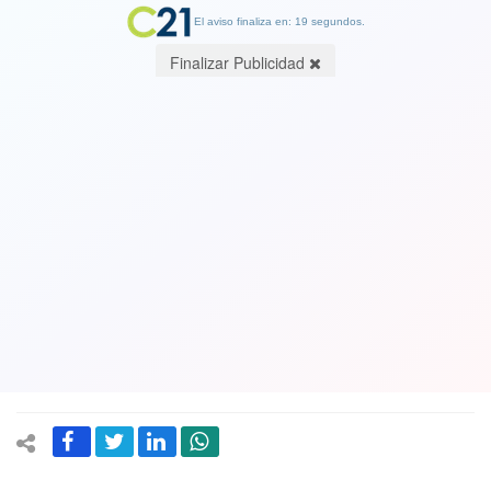
El aviso finaliza en: 19 segundos.
Finalizar Publicidad
Diputados UDI: “Los ministros que han
escrito tuits de odio contra
Carabineros, PDI y FF.AA. deben pedir
disculpas públicas o de lo contrario
renunciar”
16 October 2022