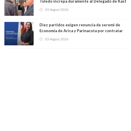
Toledo increpa duramente al Delegado de Kast
Germán Codina por crisis de seguridad. "El
05 August 2026
delegado nuevamente arrancando"
Diez partidos exigen renuncia de seremi de
Economía de Arica y Parinacota por contratar
solo a militantes del Gobierno. Entre ellas hay
05 August 2026
una militante de RN, detenida con 47 kilos de
droga