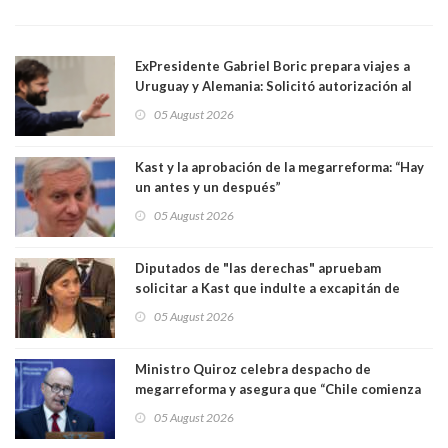
ExPresidente Gabriel Boric prepara viajes a
Uruguay y Alemania: Solicitó autorización al
Congreso
05 August 2026
Kast y la aprobación de la megarreforma: “Hay
un antes y un después”
05 August 2026
Diputados de "las derechas" apruebam
solicitar a Kast que indulte a excapitán de
carabineros condenado por dejar ciega a
05 August 2026
senadora Fabiola Campillai
Ministro Quiroz celebra despacho de
megarreforma y asegura que “Chile comienza
nuevamente a crecer”
05 August 2026