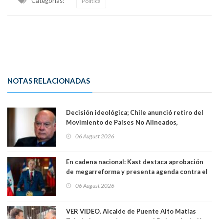
Categorias:
Política
NOTAS RELACIONADAS
Decisión ideológica; Chile anunció retiro del
Movimiento de Países No Alineados,
organización de la que formaba parte desde
06 August 2026
1971. Excanciller Insulza lamentó decisión
En cadena nacional: Kast destaca aprobación
de megarreforma y presenta agenda contra el
Crimen Organizado y el Terrorismo
06 August 2026
VER VIDEO. Alcalde de Puente Alto Matías