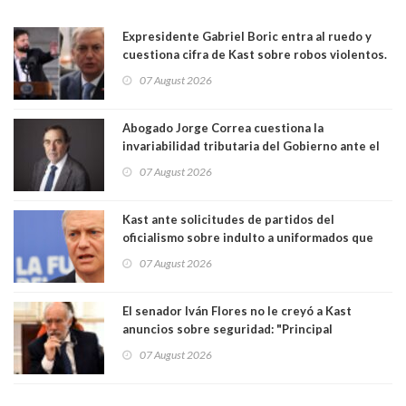
Expresidente Gabriel Boric entra al ruedo y
cuestiona cifra de Kast sobre robos violentos.
Gobierno le respondió
07 August 2026
Abogado Jorge Correa cuestiona la
invariabilidad tributaria del Gobierno ante el
Tribunal Constitucional: “Es contraria a la
07 August 2026
democracia” y "defendemos la alternancia en el
poder"
Kast ante solicitudes de partidos del
oficialismo sobre indulto a uniformados que
están presos: "Se van a analizar en su mérito"
07 August 2026
El senador Iván Flores no le creyó a Kast
anuncios sobre seguridad: "Principal
herramienta sigue sin urgencia clave para
07 August 2026
perseguir ruta del dinero y levantar secreto
bancario"