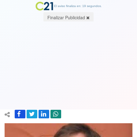
El aviso finaliza en: 19 segundos.
Finalizar Publicidad
Diputados votan ley que establece
pena de cárcel efectiva para delitos de
cuello y corbata : "No más clases de
ética para los casos graves"
23 June 2021