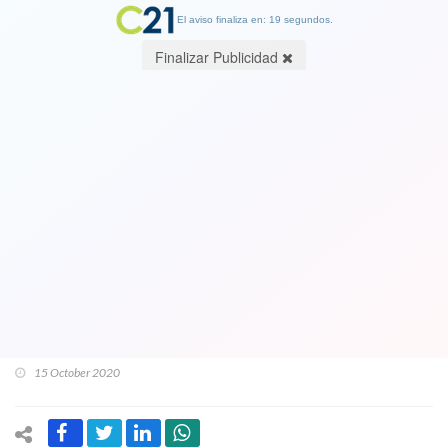
El aviso finaliza en: 19 segundos.
Finalizar Publicidad
Duro desmentido a Piñera: Nunca
existió el "enemigo poderoso,
implacable del exterior" para el
estallido. Fiscal asegura que
“información que llegó al Presidente
no fue acertada”
15 October 2020