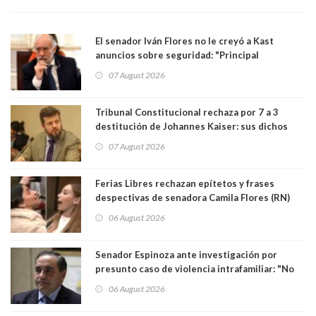
El senador Iván Flores no le creyó a Kast
anuncios sobre seguridad: "Principal
herramienta sigue sin urgencia clave para
07 August 2026
perseguir ruta del dinero y levantar secreto
bancario"
Tribunal Constitucional rechaza por 7 a 3
destitución de Johannes Kaiser: sus dichos
sobre el golpe de Estado ya no importan para la
07 August 2026
justicia constitucional porque no es diputado
Ferias Libres rechazan epítetos y frases
despectivas de senadora Camila Flores (RN)
para maltratar a senadora Campillai
06 August 2026
Senador Espinoza ante investigación por
presunto caso de violencia intrafamiliar: "No
existe denuncia en mi contra". PS entregó
06 August 2026
antecedentes a Tribunal Supremo