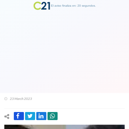
El aviso finaliza en: 19 segundos.
Finalizar Publicidad
Duro y furioso ataque de alcalde de La
Florida tras demolición de casas
narcos: “Este gobierno está lleno de
taimados. Boric es un taimado, Tohá es
una taimada”.
23 March 2023