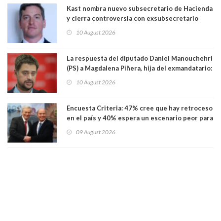
Kast nombra nuevo subsecretario de Hacienda
y cierra controversia con exsubsecretario
Juan Rodríguez por Test de Drogas
10 August 2026
La respuesta del diputado Daniel Manouchehri
(PS) a Magdalena Piñera, hija del exmandatario:
"Les molesta que toquemos a quienes se
10 August 2026
creían intocables"
Encuesta Criteria: 47% cree que hay retroceso
en el país y 40% espera un escenario peor para
el empleo
09 August 2026