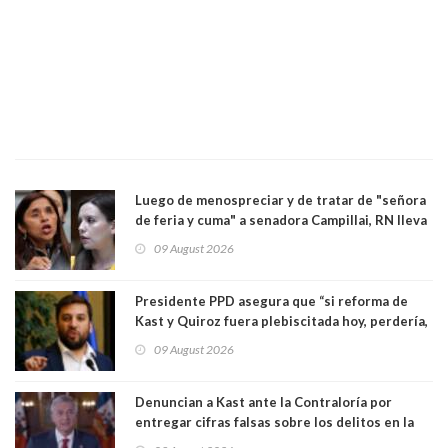
Luego de menospreciar y de tratar de "señora
de feria y cuma" a senadora Campillai, RN lleva
al Tribunal Supremo a la senadora Camila
09 August 2026
Flores
Presidente PPD asegura que “si reforma de
Kast y Quiroz fuera plebiscitada hoy, perdería,
la mayoría está en contra”. Y si el "TC resuelve
09 August 2026
a favor de la oposición, sería una victoria de la
ciudadanía”
Denuncian a Kast ante la Contraloría por
entregar cifras falsas sobre los delitos en la
cadena nacional