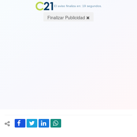
El aviso finaliza en: 19 segundos.
Finalizar Publicidad
El Congreso hizo la pega: El Senado y
la Cámara aprobaron ley corta de
isapres y ahora estas empresas
empezarán a devolver los cobros en
exceso a sus afiliados
13 May 2024