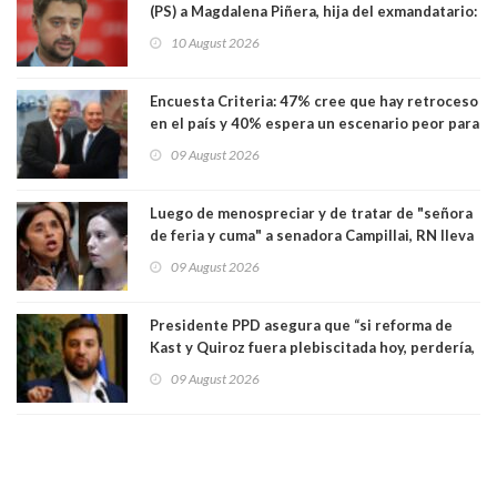
(PS) a Magdalena Piñera, hija del exmandatario:
"Les molesta que toquemos a quienes se
10 August 2026
creían intocables"
Encuesta Criteria: 47% cree que hay retroceso
en el país y 40% espera un escenario peor para
el empleo
09 August 2026
Luego de menospreciar y de tratar de "señora
de feria y cuma" a senadora Campillai, RN lleva
al Tribunal Supremo a la senadora Camila
09 August 2026
Flores
Presidente PPD asegura que “si reforma de
Kast y Quiroz fuera plebiscitada hoy, perdería,
la mayoría está en contra”. Y si el "TC resuelve
09 August 2026
a favor de la oposición, sería una victoria de la
ciudadanía”