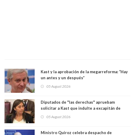
Kast y la aprobación de la megarreforma: “Hay
un antes y un después”
05 August 2026
Diputados de "las derechas" apruebam
solicitar a Kast que indulte a excapitán de
carabineros condenado por dejar ciega a
05 August 2026
senadora Fabiola Campillai
Ministro Quiroz celebra despacho de