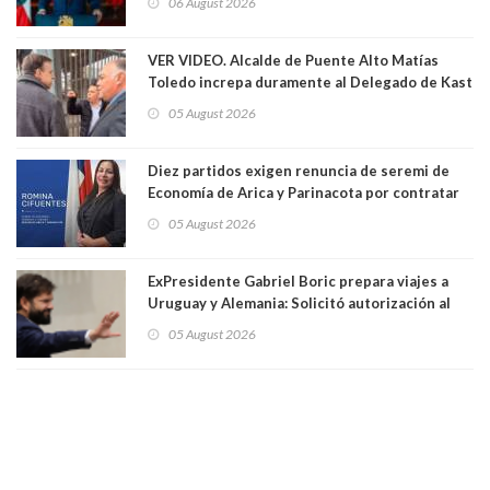
06 August 2026
VER VIDEO. Alcalde de Puente Alto Matías
Toledo increpa duramente al Delegado de Kast
Germán Codina por crisis de seguridad. "El
05 August 2026
delegado nuevamente arrancando"
Diez partidos exigen renuncia de seremi de
Economía de Arica y Parinacota por contratar
solo a militantes del Gobierno. Entre ellas hay
05 August 2026
una militante de RN, detenida con 47 kilos de
droga
ExPresidente Gabriel Boric prepara viajes a
Uruguay y Alemania: Solicitó autorización al
Congreso
05 August 2026