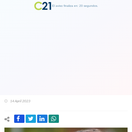
El aviso finaliza en: 19 segundos.
Finalizar Publicidad
El día después del duro golpe de
Contraloría: Hassler remueve a
funcionarios municipales y anuncia
querella contra tasadores por fracaso
en Clínica Sierra Bella
14 April 2023