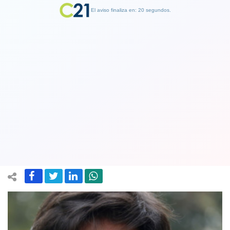
El aviso finaliza en: 19 segundos.
Finalizar Publicidad
El que se arrepiente se salva:Daniel
Jadue dice que Bachelet no apoyó
directamente ningún Golpe de Estado
30 July 2019