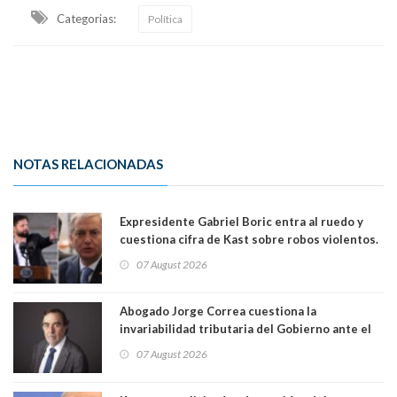
Categorias:
Política
NOTAS RELACIONADAS
Expresidente Gabriel Boric entra al ruedo y
cuestiona cifra de Kast sobre robos violentos.
Gobierno le respondió
07 August 2026
Abogado Jorge Correa cuestiona la
invariabilidad tributaria del Gobierno ante el
Tribunal Constitucional: “Es contraria a la
07 August 2026
democracia” y "defendemos la alternancia en el
poder"