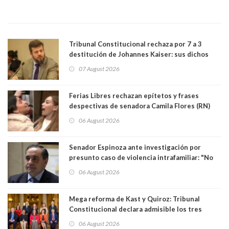
Tribunal Constitucional rechaza por 7 a 3
destitución de Johannes Kaiser: sus dichos
sobre el golpe de Estado ya no importan para la
07 August 2026
justicia constitucional porque no es diputado
Ferias Libres rechazan epítetos y frases
despectivas de senadora Camila Flores (RN)
para maltratar a senadora Campillai
06 August 2026
Senador Espinoza ante investigación por
presunto caso de violencia intrafamiliar: "No
existe denuncia en mi contra". PS entregó
06 August 2026
antecedentes a Tribunal Supremo
Mega reforma de Kast y Quiroz: Tribunal
Constitucional declara admisible los tres
requerimientos de la oposición
06 August 2026