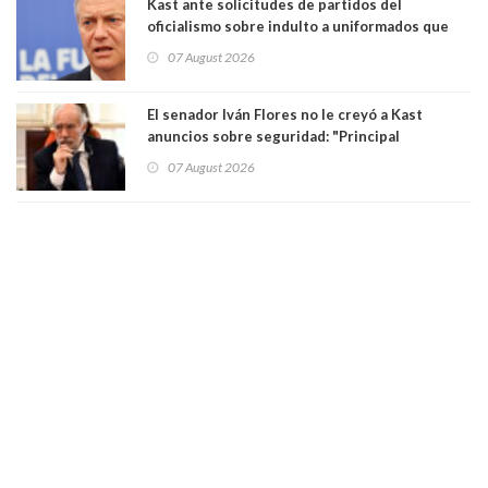
Kast ante solicitudes de partidos del
oficialismo sobre indulto a uniformados que
están presos: "Se van a analizar en su mérito"
07 August 2026
El senador Iván Flores no le creyó a Kast
anuncios sobre seguridad: "Principal
herramienta sigue sin urgencia clave para
07 August 2026
perseguir ruta del dinero y levantar secreto
bancario"