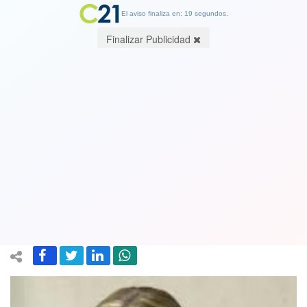
El aviso finaliza en: 18 segundos.
Finalizar Publicidad
El Titanic: Exministra Isabel Plá (UDI)
renuncia al comando de Sichel y la
derecha busca desesperadamente un
generalísimo para la campaña
15 October 2021