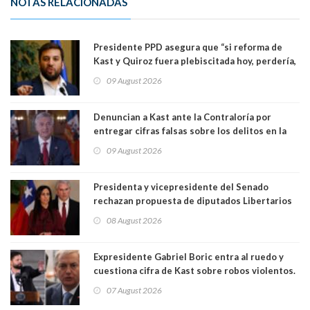
NOTAS RELACIONADAS
Presidente PPD asegura que “si reforma de
Kast y Quiroz fuera plebiscitada hoy, perdería,
la mayoría está en contra”. Y si el "TC resuelve
09 August 2026
a favor de la oposición, sería una victoria de la
ciudadanía”
Denuncian a Kast ante la Contraloría por
entregar cifras falsas sobre los delitos en la
cadena nacional
09 August 2026
Presidenta y vicepresidente del Senado
rechazan propuesta de diputados Libertarios
para suspender Ley Karin por cinco años:
08 August 2026
"Constituye un camino equivocado"
Expresidente Gabriel Boric entra al ruedo y
cuestiona cifra de Kast sobre robos violentos.
Gobierno le respondió
07 August 2026