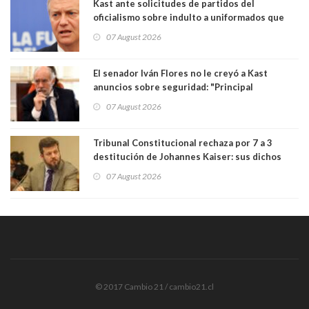
Kast ante solicitudes de partidos del
oficialismo sobre indulto a uniformados que
están presos: "Se van a analizar en su mérito"
07 August 2026
El senador Iván Flores no le creyó a Kast
anuncios sobre seguridad: "Principal
herramienta sigue sin urgencia clave para
07 August 2026
perseguir ruta del dinero y levantar secreto
bancario"
Tribunal Constitucional rechaza por 7 a 3
destitución de Johannes Kaiser: sus dichos
sobre el golpe de Estado ya no importan para la
07 August 2026
justicia constitucional porque no es diputado
© 2017 Cambio 21 / cambio21.cl