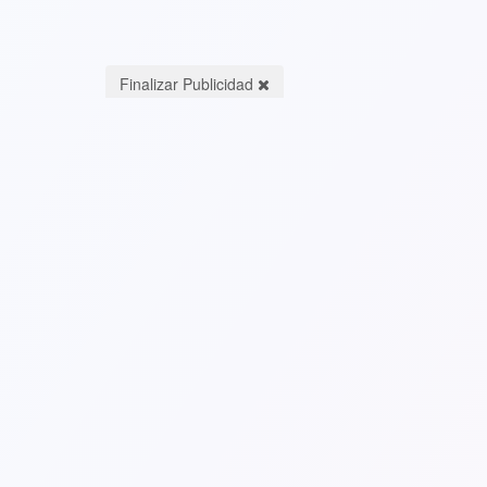
Finalizar Publicidad