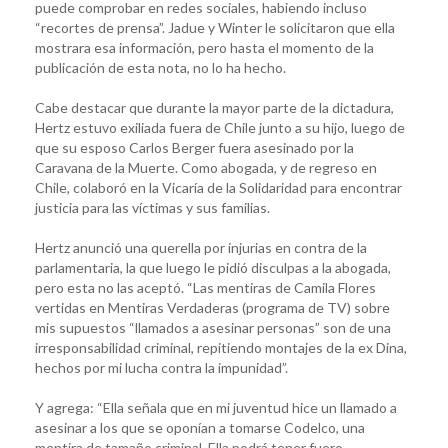
puede comprobar en redes sociales, habiendo incluso
“recortes de prensa”. Jadue y Winter le solicitaron que ella
mostrara esa información, pero hasta el momento de la
publicación de esta nota, no lo ha hecho.
Cabe destacar que durante la mayor parte de la dictadura,
Hertz estuvo exiliada fuera de Chile junto a su hijo, luego de
que su esposo Carlos Berger fuera asesinado por la
Caravana de la Muerte. Como abogada, y de regreso en
Chile, colaboró en la Vicaría de la Solidaridad para encontrar
justicia para las víctimas y sus familias.
Hertz anunció una querella por injurias en contra de la
parlamentaria, la que luego le pidió disculpas a la abogada,
pero esta no las aceptó. “Las mentiras de Camila Flores
vertidas en Mentiras Verdaderas (programa de TV) sobre
mis supuestos “llamados a asesinar personas” son de una
irresponsabilidad criminal, repitiendo montajes de la ex Dina,
hechos por mi lucha contra la impunidad”.
Y agrega: “Ella señala que en mi juventud hice un llamado a
asesinar a los que se oponían a tomarse Codelco, una
mentira de tamaño criminal. Ella podrá tener fuero