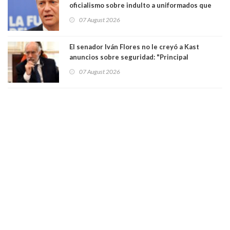
oficialismo sobre indulto a uniformados que
están presos: "Se van a analizar en su mérito"
07 August 2026
El senador Iván Flores no le creyó a Kast
anuncios sobre seguridad: "Principal
herramienta sigue sin urgencia clave para
07 August 2026
perseguir ruta del dinero y levantar secreto
bancario"