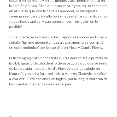
debate en las redes y en los medios y así tienen impacto en
la opinión pública. Creo que esas es la lógica, en un escenario
en el cual lo que vale la pena es aparecer, estar vigente,
tener presencia y para ello no se necesitan argumentos sino
frases impactantes y que generen confrontación en lo
posible”.
Por su parte, el ex fiscal Carlos Gajardo reaccionó en tuiter y
señaló: "En qué momento nuestro parlamento se convirtió
en este zoológico" por lo que dijeron Meza y Camila Flores.
El fiscal agregó al pinochetista y ultra derechista diputado de
la UDI, Ignacio Urrutia dentro de este zoológico que se burló
de la diputada mapuche Emilia Nuyado cuando saludó en
Mapudúngun en la interpelación a Andrés Chadwick y señaló
a viva voz: "Está hablando en inglés" por la lengua materna de
los pueblos originarios de nuestro país.