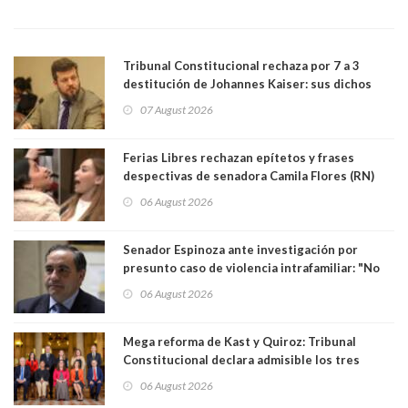
Tribunal Constitucional rechaza por 7 a 3
destitución de Johannes Kaiser: sus dichos
sobre el golpe de Estado ya no importan para la
07 August 2026
justicia constitucional porque no es diputado
Ferias Libres rechazan epítetos y frases
despectivas de senadora Camila Flores (RN)
para maltratar a senadora Campillai
06 August 2026
Senador Espinoza ante investigación por
presunto caso de violencia intrafamiliar: "No
existe denuncia en mi contra". PS entregó
06 August 2026
antecedentes a Tribunal Supremo
Mega reforma de Kast y Quiroz: Tribunal
Constitucional declara admisible los tres
requerimientos de la oposición
06 August 2026