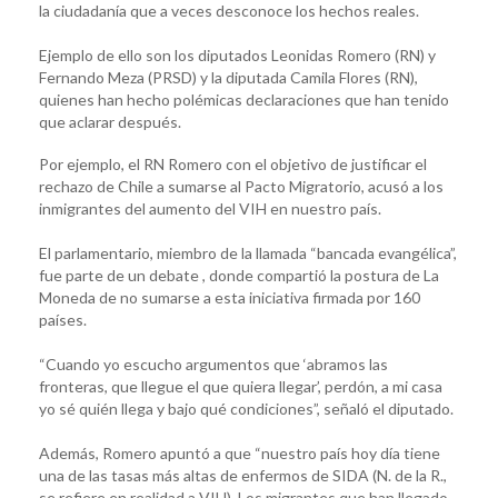
la ciudadanía que a veces desconoce los hechos reales.
Ejemplo de ello son los diputados Leonidas Romero (RN) y
Fernando Meza (PRSD) y la diputada Camila Flores (RN),
quienes han hecho polémicas declaraciones que han tenido
que aclarar después.
Por ejemplo, el RN Romero con el objetivo de justificar el
rechazo de Chile a sumarse al Pacto Migratorio, acusó a los
inmigrantes del aumento del VIH en nuestro país.
El parlamentario, miembro de la llamada “bancada evangélica”,
fue parte de un debate , donde compartió la postura de La
Moneda de no sumarse a esta iniciativa firmada por 160
países.
“Cuando yo escucho argumentos que ‘abramos las
fronteras, que llegue el que quiera llegar’, perdón, a mi casa
yo sé quién llega y bajo qué condiciones”, señaló el diputado.
Además, Romero apuntó a que “nuestro país hoy día tiene
una de las tasas más altas de enfermos de SIDA (N. de la R.,
se refiere en realidad a VIH). Los migrantes que han llegado,