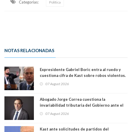
Categorias:
Política
NOTAS RELACIONADAS
Expresidente Gabriel Boric entra al ruedo y
cuestiona cifra de Kast sobre robos violentos.
Gobierno le respondió
07 August 2026
Abogado Jorge Correa cuestiona la
invariabilidad tributaria del Gobierno ante el
Tribunal Constitucional: “Es contraria a la
07 August 2026
democracia” y "defendemos la alternancia en el
poder"
Kast ante solicitudes de partidos del