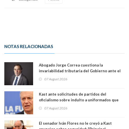
NOTAS RELACIONADAS
Abogado Jorge Correa cuestiona la
invariabilidad tributaria del Gobierno ante el
Tribunal Constitucional: “Es contraria a la
07 August 2026
democracia” y "defendemos la alternancia en el
poder"
Kast ante solicitudes de partidos del
oficialismo sobre indulto a uniformados que
están presos: "Se van a analizar en su mérito"
07 August 2026
El senador Iván Flores no le creyó a Kast
anuncios sobre seguridad: "Principal