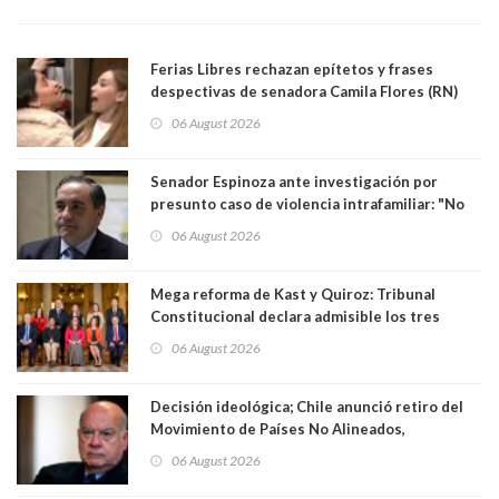
Ferias Libres rechazan epítetos y frases
despectivas de senadora Camila Flores (RN)
para maltratar a senadora Campillai
06 August 2026
Senador Espinoza ante investigación por
presunto caso de violencia intrafamiliar: "No
existe denuncia en mi contra". PS entregó
06 August 2026
antecedentes a Tribunal Supremo
Mega reforma de Kast y Quiroz: Tribunal
Constitucional declara admisible los tres
requerimientos de la oposición
06 August 2026
Decisión ideológica; Chile anunció retiro del
Movimiento de Países No Alineados,
organización de la que formaba parte desde
06 August 2026
1971. Excanciller Insulza lamentó decisión