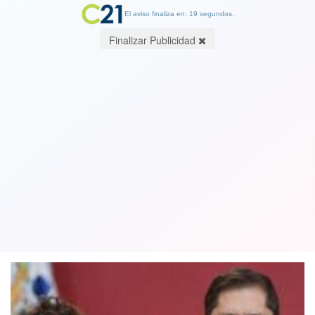
El aviso finaliza en: 19 segundos.
Finalizar Publicidad
Encuesta Cadem: Ministra Carolina
Tohá cae 17 puntos y el presidente
Boric se mantiene en 30%
17 April 2023