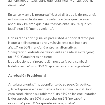
aumentado", un 13% opina que "está igual" y un 2% que "ha
disminuido".
En tanto, y ante la pregunta "¿Usted diría que la delincuencia
es hoy más violenta, menos violenta o igual que hace un
año?", un 91% cree que está "más violenta", un 8% que "es
igual" y un 1% "menos violenta".
Consultados por: "¿Cuál es para usted la principal razón por
la que la delincuencia es hoy más violenta que hace un
año...?", un 60% mencionó entre las alternativas
"Inmigración: entrada de delincuentes desde el extranjero",
un 48% "Carabineros no tiene
las atribuciones ni preparación necesaria para combatir
la delincuencia" y un 35% "Bajas penas y puerta giratoria".
Aprobación Presidencial
Ante la pregunta, "Independiente de su posición política,
¿Usted aprueba o desaprueba la forma como Gabriel Boric
está conduciendo su gobierno?", un 64% de los encuestados
la desaprueba, un 30% la aprueba, un 3% "no sabe/no
responde" y un 3% "ni aprueba ni desaprueba".