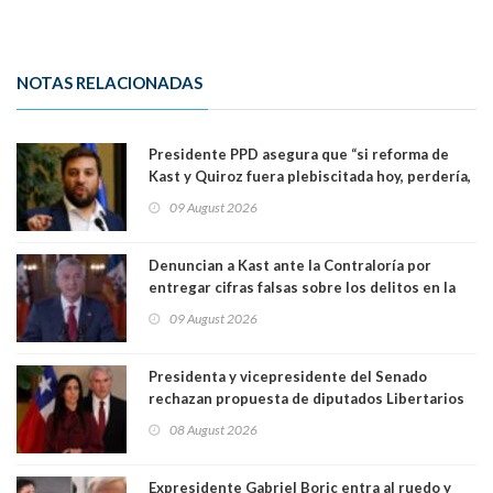
NOTAS RELACIONADAS
Presidente PPD asegura que “si reforma de
Kast y Quiroz fuera plebiscitada hoy, perdería,
la mayoría está en contra”. Y si el "TC resuelve
09 August 2026
a favor de la oposición, sería una victoria de la
ciudadanía”
Denuncian a Kast ante la Contraloría por
entregar cifras falsas sobre los delitos en la
cadena nacional
09 August 2026
Presidenta y vicepresidente del Senado
rechazan propuesta de diputados Libertarios
para suspender Ley Karin por cinco años:
08 August 2026
"Constituye un camino equivocado"
Expresidente Gabriel Boric entra al ruedo y