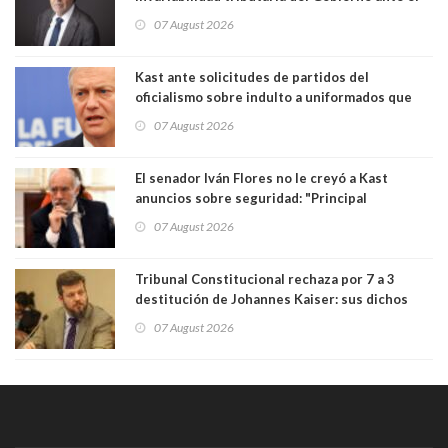
Tribunal Constitucional: “Es contraria a la
07 August 2026
democracia” y "defendemos la alternancia en el
poder"
Kast ante solicitudes de partidos del
oficialismo sobre indulto a uniformados que
están presos: "Se van a analizar en su mérito"
07 August 2026
El senador Iván Flores no le creyó a Kast
anuncios sobre seguridad: "Principal
herramienta sigue sin urgencia clave para
07 August 2026
perseguir ruta del dinero y levantar secreto
bancario"
Tribunal Constitucional rechaza por 7 a 3
destitución de Johannes Kaiser: sus dichos
sobre el golpe de Estado ya no importan para la
07 August 2026
justicia constitucional porque no es diputado