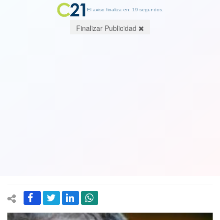
El aviso finaliza en: 19 segundos.
Finalizar Publicidad
Escándalo en la Cámara: falsa
acusación contra diputado Gabriel
Silber por violencia intrafamiliar fue
hecha por asesora del también
diputado René Alinco
28 August 2019