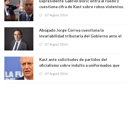
Expresidente Gabriel Boric entra al ruedo y
cuestiona cifra de Kast sobre robos violentos.
Gobierno le respondió
07 August 2026
Abogado Jorge Correa cuestiona la
invariabilidad tributaria del Gobierno ante el
Tribunal Constitucional: “Es contraria a la
07 August 2026
democracia” y "defendemos la alternancia en el
poder"
Kast ante solicitudes de partidos del
oficialismo sobre indulto a uniformados que
están presos: "Se van a analizar en su mérito"
07 August 2026