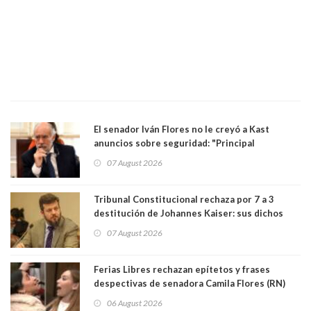
El senador Iván Flores no le creyó a Kast
anuncios sobre seguridad: "Principal
herramienta sigue sin urgencia clave para
07 August 2026
perseguir ruta del dinero y levantar secreto
bancario"
Tribunal Constitucional rechaza por 7 a 3
destitución de Johannes Kaiser: sus dichos
sobre el golpe de Estado ya no importan para la
07 August 2026
justicia constitucional porque no es diputado
Ferias Libres rechazan epítetos y frases
despectivas de senadora Camila Flores (RN)
para maltratar a senadora Campillai
06 August 2026