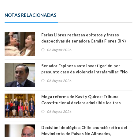
NOTAS RELACIONADAS
Ferias Libres rechazan epítetos y frases
despectivas de senadora Camila Flores (RN)
para maltratar a senadora Campillai
06 August 2026
Senador Espinoza ante investigación por
presunto caso de violencia intrafamiliar: "No
existe denuncia en mi contra". PS entregó
06 August 2026
antecedentes a Tribunal Supremo
Mega reforma de Kast y Quiroz: Tribunal
Constitucional declara admisible los tres
requerimientos de la oposición
06 August 2026
Decisión ideológica; Chile anunció retiro del
Movimiento de Países No Alineados,