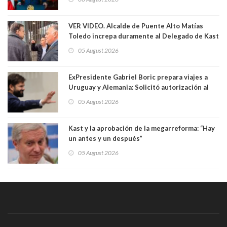
VER VIDEO. Alcalde de Puente Alto Matías
Toledo increpa duramente al Delegado de Kast
Germán Codina por crisis de seguridad. "El
05 August 2026
delegado nuevamente arrancando"
ExPresidente Gabriel Boric prepara viajes a
Uruguay y Alemania: Solicitó autorización al
Congreso
05 August 2026
Kast y la aprobación de la megarreforma: “Hay
un antes y un después”
05 August 2026