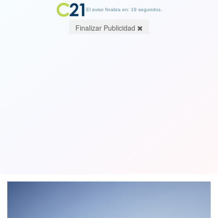
El aviso finaliza en: 19 segundos.
Finalizar Publicidad
"Estos son hechos, no palabras": Boric
presenta nuevo Hércules C-130 para
combatir incendios forestales
13 December 2023