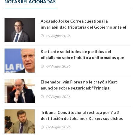
NOTAS RELACIONADAS
Abogado Jorge Correa cuestiona la
invariabilidad tributaria del Gobierno ante el
Tribunal Constitucional: “Es contraria a la
07 August 2026
democracia” y "defendemos la alternancia en el
poder"
Kast ante solicitudes de partidos del
oficialismo sobre indulto a uniformados que
están presos: "Se van a analizar en su mérito"
07 August 2026
El senador Iván Flores no le creyó a Kast
anuncios sobre seguridad: "Principal
herramienta sigue sin urgencia clave para
07 August 2026
perseguir ruta del dinero y levantar secreto
bancario"
Tribunal Constitucional rechaza por 7 a 3
destitución de Johannes Kaiser: sus dichos
sobre el golpe de Estado ya no importan para la
07 August 2026
justicia constitucional porque no es diputado