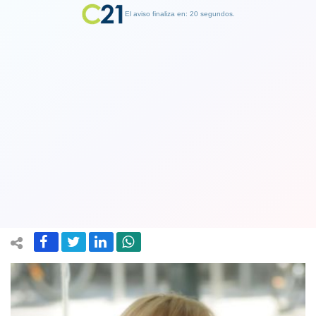
El aviso finaliza en: 19 segundos.
Finalizar Publicidad
Evelyn Matthei apoya eliminar la
alusión al golpe en la declaración de
principios UDI
28 December 2017