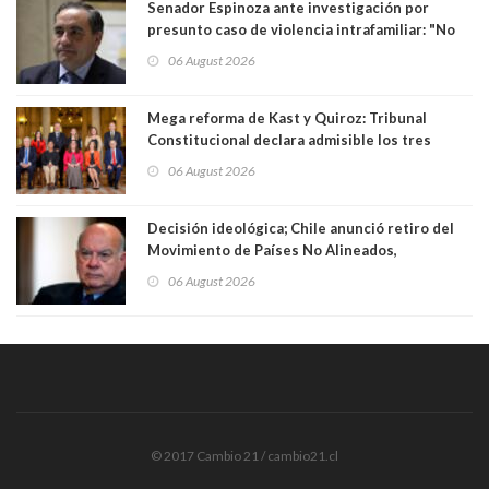
Senador Espinoza ante investigación por
presunto caso de violencia intrafamiliar: "No
existe denuncia en mi contra". PS entregó
06 August 2026
antecedentes a Tribunal Supremo
Mega reforma de Kast y Quiroz: Tribunal
Constitucional declara admisible los tres
requerimientos de la oposición
06 August 2026
Decisión ideológica; Chile anunció retiro del
Movimiento de Países No Alineados,
organización de la que formaba parte desde
06 August 2026
1971. Excanciller Insulza lamentó decisión
© 2017 Cambio 21 / cambio21.cl