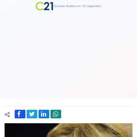
El aviso finaliza en: 19 segundos.
Finalizar Publicidad
Evelyn Matthei por chats sexualizados
y subidos de tono de Hermosilla y
exfiscal Guerra: “Las expresiones
conocidas son denigrantes”
06 October 2024