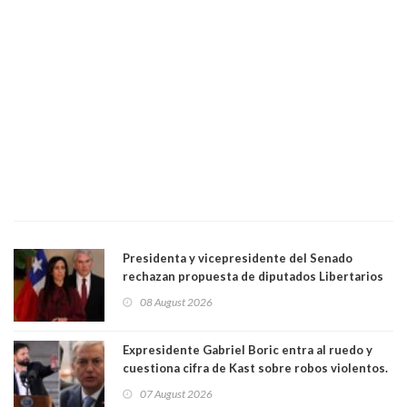
Presidenta y vicepresidente del Senado
rechazan propuesta de diputados Libertarios
para suspender Ley Karin por cinco años:
08 August 2026
"Constituye un camino equivocado"
Expresidente Gabriel Boric entra al ruedo y
cuestiona cifra de Kast sobre robos violentos.
Gobierno le respondió
07 August 2026