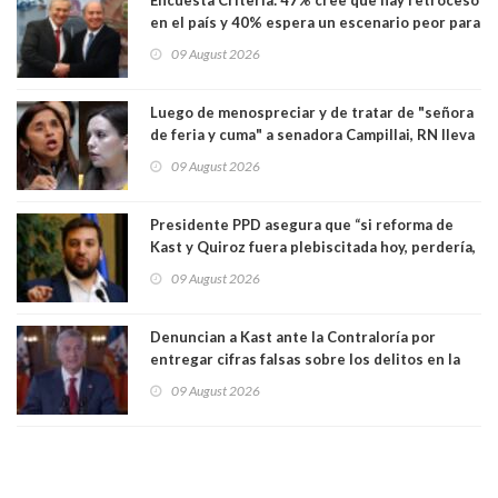
en el país y 40% espera un escenario peor para
el empleo
09 August 2026
Luego de menospreciar y de tratar de "señora
de feria y cuma" a senadora Campillai, RN lleva
al Tribunal Supremo a la senadora Camila
09 August 2026
Flores
Presidente PPD asegura que “si reforma de
Kast y Quiroz fuera plebiscitada hoy, perdería,
la mayoría está en contra”. Y si el "TC resuelve
09 August 2026
a favor de la oposición, sería una victoria de la
ciudadanía”
Denuncian a Kast ante la Contraloría por
entregar cifras falsas sobre los delitos en la
cadena nacional
09 August 2026