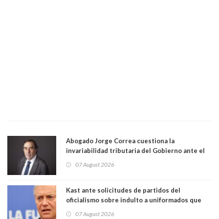
Abogado Jorge Correa cuestiona la
invariabilidad tributaria del Gobierno ante el
Tribunal Constitucional: “Es contraria a la
07 August 2026
democracia” y "defendemos la alternancia en el
poder"
Kast ante solicitudes de partidos del
oficialismo sobre indulto a uniformados que
están presos: "Se van a analizar en su mérito"
07 August 2026