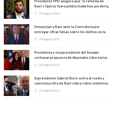
Presidente PPD asegura que “si reforma de
Kast y Quiroz fuera plebiscitada hoy, perdería,
la mayoría está en contra”. Y si el "TC resuelve
09 August 2026
a favor de la oposición, sería una victoria de la
ciudadanía”
Denuncian a Kast ante la Contraloría por
entregar cifras falsas sobre los delitos en la
cadena nacional
09 August 2026
Presidenta y vicepresidente del Senado
rechazan propuesta de diputados Libertarios
para suspender Ley Karin por cinco años:
08 August 2026
"Constituye un camino equivocado"
Expresidente Gabriel Boric entra al ruedo y
cuestiona cifra de Kast sobre robos violentos.
Gobierno le respondió
07 August 2026