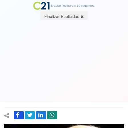
El aviso finaliza en: 19 segundos.
Finalizar Publicidad
Ex diputado de ultraderecha J. A. Kast
envía carta a jefe de Michelle
Bachelet: la acusa de falta de
objetividad por opinar sobre
Bolsonaro y futuro gobierno
30 October 2018