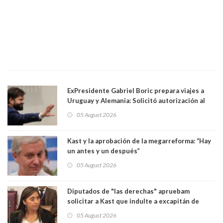
ExPresidente Gabriel Boric prepara viajes a
Uruguay y Alemania: Solicitó autorización al
Congreso
05 August 2026
Kast y la aprobación de la megarreforma: “Hay
un antes y un después”
05 August 2026
Diputados de "las derechas" apruebam
solicitar a Kast que indulte a excapitán de
carabineros condenado por dejar ciega a
05 August 2026
senadora Fabiola Campillai