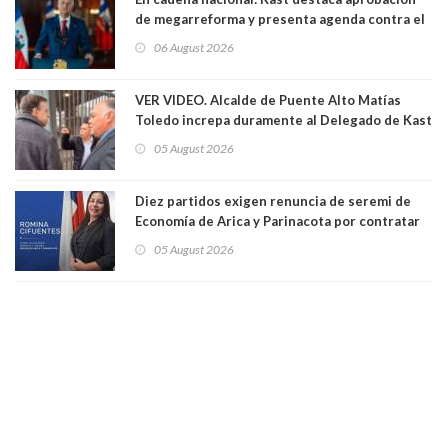
de megarreforma y presenta agenda contra el
Crimen Organizado y el Terrorismo
06 August 2026
VER VIDEO. Alcalde de Puente Alto Matías
Toledo increpa duramente al Delegado de Kast
Germán Codina por crisis de seguridad. "El
05 August 2026
delegado nuevamente arrancando"
Diez partidos exigen renuncia de seremi de
Economía de Arica y Parinacota por contratar
solo a militantes del Gobierno. Entre ellas hay
05 August 2026
una militante de RN, detenida con 47 kilos de
droga