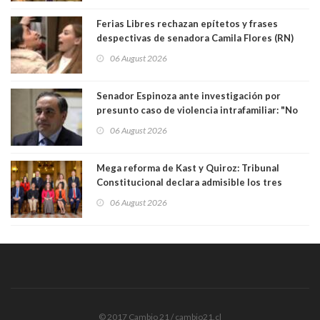
Ferias Libres rechazan epítetos y frases
despectivas de senadora Camila Flores (RN)
para maltratar a senadora Campillai
06 August 2026
Senador Espinoza ante investigación por
presunto caso de violencia intrafamiliar: "No
existe denuncia en mi contra". PS entregó
06 August 2026
antecedentes a Tribunal Supremo
Mega reforma de Kast y Quiroz: Tribunal
Constitucional declara admisible los tres
requerimientos de la oposición
06 August 2026
© 2017 Cambio 21 / cambio21.cl