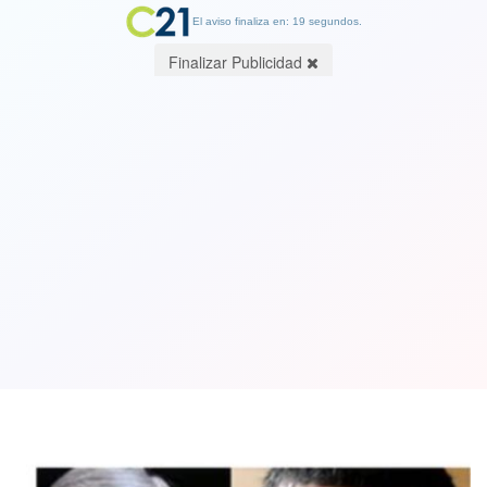
El aviso finaliza en: 19 segundos.
Finalizar Publicidad
Ex fiscal Carlos Gajardo barre con
ineficacia del gobierno por caso
Quintero-Puchuncaví
22 September 2018