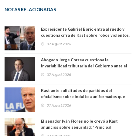
NOTAS RELACIONADAS
Expresidente Gabriel Boric entra al ruedo y
cuestiona cifra de Kast sobre robos violentos.
Gobierno le respondió
07 August 2026
Abogado Jorge Correa cuestiona la
invariabilidad tributaria del Gobierno ante el
Tribunal Constitucional: “Es contraria a la
07 August 2026
democracia” y "defendemos la alternancia en el
poder"
Kast ante solicitudes de partidos del
oficialismo sobre indulto a uniformados que
están presos: "Se van a analizar en su mérito"
07 August 2026
El senador Iván Flores no le creyó a Kast
anuncios sobre seguridad: "Principal
herramienta sigue sin urgencia clave para
07 August 2026