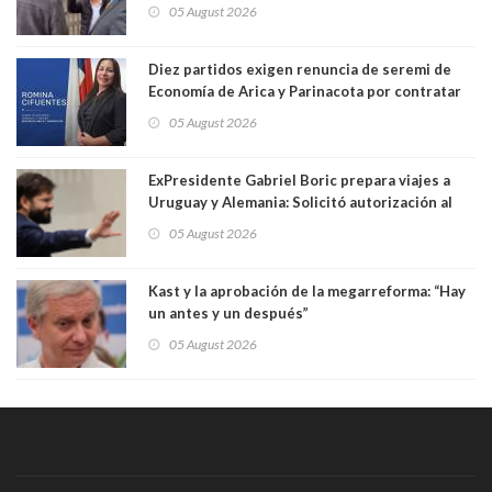
Germán Codina por crisis de seguridad. "El
05 August 2026
delegado nuevamente arrancando"
Diez partidos exigen renuncia de seremi de
Economía de Arica y Parinacota por contratar
solo a militantes del Gobierno. Entre ellas hay
05 August 2026
una militante de RN, detenida con 47 kilos de
droga
ExPresidente Gabriel Boric prepara viajes a
Uruguay y Alemania: Solicitó autorización al
Congreso
05 August 2026
Kast y la aprobación de la megarreforma: “Hay
un antes y un después”
05 August 2026