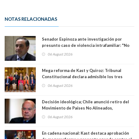
NOTAS RELACIONADAS
Senador Espinoza ante investigación por
presunto caso de violencia intrafamiliar: "No
existe denuncia en mi contra". PS entregó
06 August 2026
antecedentes a Tribunal Supremo
Mega reforma de Kast y Quiroz: Tribunal
Constitucional declara admisible los tres
requerimientos de la oposición
06 August 2026
Decisión ideológica; Chile anunció retiro del
Movimiento de Países No Alineados,
organización de la que formaba parte desde
06 August 2026
1971. Excanciller Insulza lamentó decisión
En cadena nacional: Kast destaca aprobación