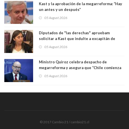
Kast y la aprobación de la megarreforma: “Hay
un antes y un después”
05 August 2026
Diputados de "las derechas" apruebam
solicitar a Kast que indulte a excapitán de
carabineros condenado por dejar ciega a
05 August 2026
senadora Fabiola Campillai
Ministro Quiroz celebra despacho de
megarreforma y asegura que “Chile comienza
nuevamente a crecer”
05 August 2026
© 2017 Cambio 21 / cambio21.cl