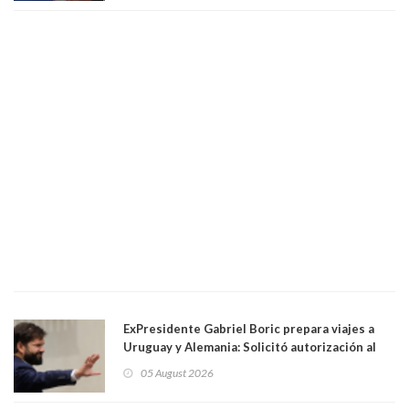
droga
ExPresidente Gabriel Boric prepara viajes a
Uruguay y Alemania: Solicitó autorización al
Congreso
05 August 2026