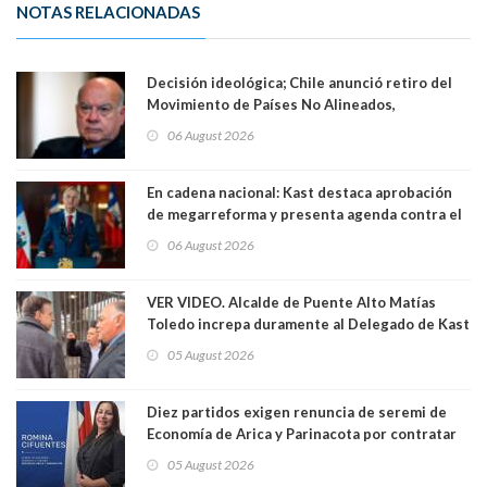
NOTAS RELACIONADAS
Decisión ideológica; Chile anunció retiro del
Movimiento de Países No Alineados,
organización de la que formaba parte desde
06 August 2026
1971. Excanciller Insulza lamentó decisión
En cadena nacional: Kast destaca aprobación
de megarreforma y presenta agenda contra el
Crimen Organizado y el Terrorismo
06 August 2026
VER VIDEO. Alcalde de Puente Alto Matías
Toledo increpa duramente al Delegado de Kast
Germán Codina por crisis de seguridad. "El
05 August 2026
delegado nuevamente arrancando"
Diez partidos exigen renuncia de seremi de
Economía de Arica y Parinacota por contratar
solo a militantes del Gobierno. Entre ellas hay
05 August 2026
una militante de RN, detenida con 47 kilos de