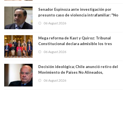
Senador Espinoza ante investigación por
presunto caso de violencia intrafamiliar: "No
existe denuncia en mi contra". PS entregó
06 August 2026
antecedentes a Tribunal Supremo
Mega reforma de Kast y Quiroz: Tribunal
Constitucional declara admisible los tres
requerimientos de la oposición
06 August 2026
Decisión ideológica; Chile anunció retiro del
Movimiento de Países No Alineados,
organización de la que formaba parte desde
06 August 2026
1971. Excanciller Insulza lamentó decisión