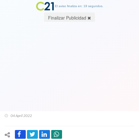
El aviso finaliza en: 19 segundos.
Finalizar Publicidad
Excandidata a senadora y gobernadora
Karina Oliva "dispara" contra
diputadas Claudia Mix y Camila Rojas
del partido Comunes: “Promovieron
denuncia en mi contra y recibieron
financiamiento irregular”
04 April 2022