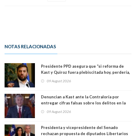
NOTAS RELACIONADAS
Presidente PPD asegura que “si reforma de
Kast y Quiroz fuera plebiscitada hoy, perdería,
la mayoría está en contra”. Y si el "TC resuelve
09 August 2026
a favor de la oposición, sería una victoria de la
ciudadanía”
Denuncian a Kast ante la Contraloría por
entregar cifras falsas sobre los delitos en la
cadena nacional
09 August 2026
Presidenta y vicepresidente del Senado
rechazan propuesta de diputados Libertarios