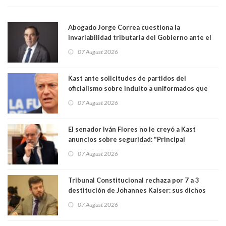
Abogado Jorge Correa cuestiona la
invariabilidad tributaria del Gobierno ante el
Tribunal Constitucional: “Es contraria a la
07 August 2026
democracia” y "defendemos la alternancia en el
poder"
Kast ante solicitudes de partidos del
oficialismo sobre indulto a uniformados que
están presos: "Se van a analizar en su mérito"
07 August 2026
El senador Iván Flores no le creyó a Kast
anuncios sobre seguridad: "Principal
herramienta sigue sin urgencia clave para
07 August 2026
perseguir ruta del dinero y levantar secreto
bancario"
Tribunal Constitucional rechaza por 7 a 3
destitución de Johannes Kaiser: sus dichos
sobre el golpe de Estado ya no importan para la
07 August 2026
justicia constitucional porque no es diputado