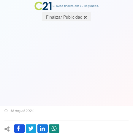
El aviso finaliza en: 19 segundos.
Finalizar Publicidad
Exedecán de Pinochet y exjefe de la
Marina desafía a Comisión de
Derechos Humanos y asegura que
estará presente en audiencias
públicas: “El trato que he recibido es
indigno y no lo acepto”
16 August 2021