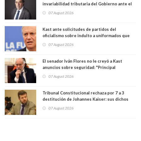
invariabilidad tributaria del Gobierno ante el
Tribunal Constitucional: “Es contraria a la
07 August 2026
democracia” y "defendemos la alternancia en el
poder"
Kast ante solicitudes de partidos del
oficialismo sobre indulto a uniformados que
están presos: "Se van a analizar en su mérito"
07 August 2026
El senador Iván Flores no le creyó a Kast
anuncios sobre seguridad: "Principal
herramienta sigue sin urgencia clave para
07 August 2026
perseguir ruta del dinero y levantar secreto
bancario"
Tribunal Constitucional rechaza por 7 a 3
destitución de Johannes Kaiser: sus dichos
sobre el golpe de Estado ya no importan para la
07 August 2026
justicia constitucional porque no es diputado