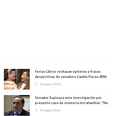
Ferias Libres rechazan epítetos y frases
despectivas de senadora Camila Flores (RN)
para maltratar a senadora Campillai
06 August 2026
Senador Espinoza ante investigación por
presunto caso de violencia intrafamiliar: "No
existe denuncia en mi contra". PS entregó
06 August 2026
antecedentes a Tribunal Supremo