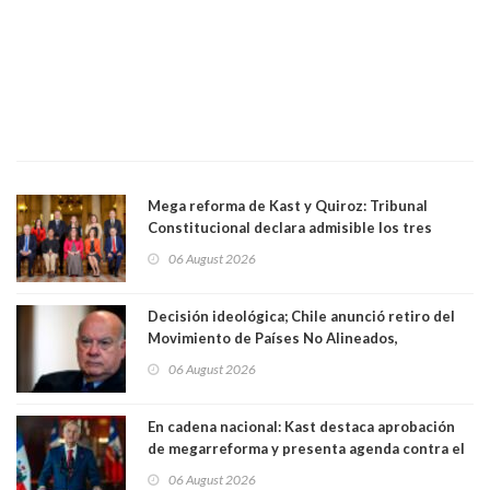
Mega reforma de Kast y Quiroz: Tribunal
Constitucional declara admisible los tres
requerimientos de la oposición
06 August 2026
Decisión ideológica; Chile anunció retiro del
Movimiento de Países No Alineados,
organización de la que formaba parte desde
06 August 2026
1971. Excanciller Insulza lamentó decisión
En cadena nacional: Kast destaca aprobación
de megarreforma y presenta agenda contra el
Crimen Organizado y el Terrorismo
06 August 2026