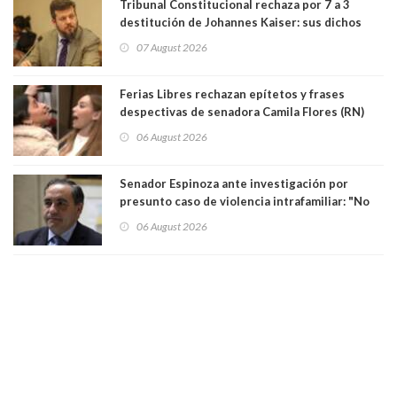
Tribunal Constitucional rechaza por 7 a 3
destitución de Johannes Kaiser: sus dichos
sobre el golpe de Estado ya no importan para la
07 August 2026
justicia constitucional porque no es diputado
Ferias Libres rechazan epítetos y frases
despectivas de senadora Camila Flores (RN)
para maltratar a senadora Campillai
06 August 2026
Senador Espinoza ante investigación por
presunto caso de violencia intrafamiliar: "No
existe denuncia en mi contra". PS entregó
06 August 2026
antecedentes a Tribunal Supremo