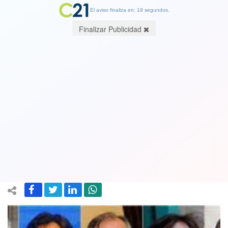
El aviso finaliza en: 19 segundos.
Finalizar Publicidad
Exmiembros de la Concertación en
contra de “plan B” a nueva
Constitución: “Pretende confundir a la
ciudadanía”:
13 June 2022