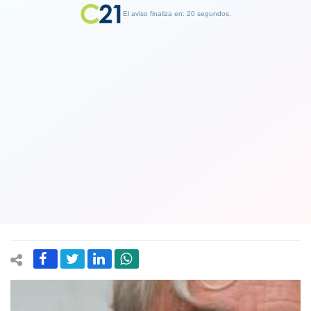
El aviso finaliza en: 19 segundos.
Finalizar Publicidad
Exministro de Hacienda y exmilitante
DC Eduardo Aninat anuncia que
votará "con dudas" por Kast: "Había
pensado en no votar, anular el voto"
15 December 2021