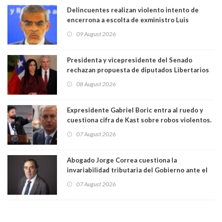
Delincuentes realizan violento intento de
encerrona a escolta de exministro Luis
Cordero en Vitacura. Persecución terminó en
09 August 2026
Lo Espejo
Presidenta y vicepresidente del Senado
rechazan propuesta de diputados Libertarios
para suspender Ley Karin por cinco años:
08 August 2026
"Constituye un camino equivocado"
Expresidente Gabriel Boric entra al ruedo y
cuestiona cifra de Kast sobre robos violentos.
Gobierno le respondió
07 August 2026
Abogado Jorge Correa cuestiona la
invariabilidad tributaria del Gobierno ante el
Tribunal Constitucional: “Es contraria a la
07 August 2026
democracia” y "defendemos la alternancia en el
poder"