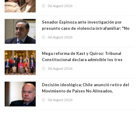
para maltratar a senadora Campillai
06 August 2026
Senador Espinoza ante investigación por
presunto caso de violencia intrafamiliar: "No
existe denuncia en mi contra". PS entregó
06 August 2026
antecedentes a Tribunal Supremo
Mega reforma de Kast y Quiroz: Tribunal
Constitucional declara admisible los tres
requerimientos de la oposición
06 August 2026
Decisión ideológica; Chile anunció retiro del
Movimiento de Países No Alineados,
organización de la que formaba parte desde
06 August 2026
1971. Excanciller Insulza lamentó decisión