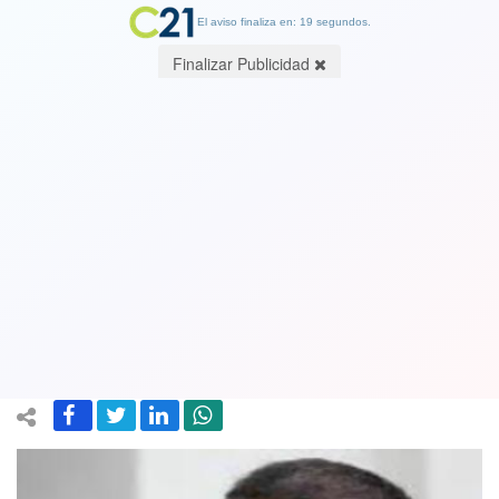
El aviso finaliza en: 19 segundos.
Finalizar Publicidad
Exministro Mario Desbordes acusa
“complot” tras querella del INDH por
tráfico de influencias: RN señaló
“complicidad” con Hassler
12 June 2024