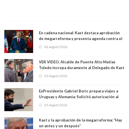
En cadena nacional: Kast destaca aprobación
de megarreforma y presenta agenda contra el
Crimen Organizado y el Terrorismo
06 August 2026
VER VIDEO. Alcalde de Puente Alto Matías
Toledo increpa duramente al Delegado de Kast
Germán Codina por crisis de seguridad. "El
05 August 2026
delegado nuevamente arrancando"
ExPresidente Gabriel Boric prepara viajes a
Uruguay y Alemania: Solicitó autorización al
Congreso
05 August 2026
Kast y la aprobación de la megarreforma: “Hay
un antes y un después”