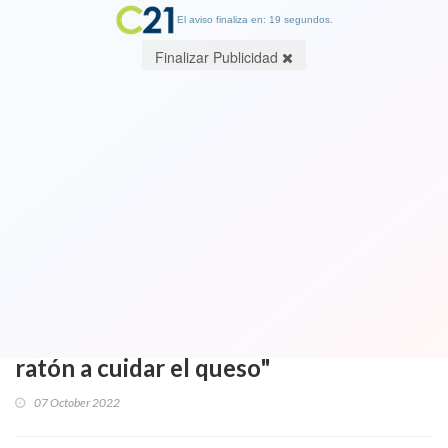
El aviso finaliza en: 19 segundos.
Finalizar Publicidad
Exministro y exalcalde Jaime Ravinet
en llamas contra el gobierno y la
violencia: Hay "ideologismo de
ultraizquierda con falta de
preparación muy grande" y "ellos
tiraron piedras y bombas, es poner al
ratón a cuidar el queso"
07 October 2022