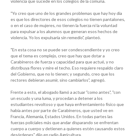
violencia que sucede en los colegios de la comuna.
"Yo creo que uno de los grandes problemas que hay hoy día
es que los directores de esos colegios no tienen pantalones,
o en el caso de mujeres, no tienen la fuerza ni la voluntad
para expulsar a los alumnos que generan esos hechos de
violencia. Yo los expulsaría sin remedio", planteó.
"En esta cosa no se puede ser condescendiente y yo creo
que el tema es complejo, creo que hay que dotar a
Carabineros de fuerza y capacidad para que actué, y no
distribuya flores y mire el techo. Eso requiere respaldo claro
del Gobierno, que no lo tienen; y segundo, creo que los
rectores debieran asumir, sino cambiarlos", agregó.
Frente a esto, el abogado llamó a actuar "como antes", "con
un escudo y una luma, y procedan a detener a los
estudiantes revoltoso y que haya enfrentamiento físico que
había antes por parte de Carabineros, que usted ve en
Francia, Alemania, Estados Unidos. En todas partes las
fuerzas policiales más que andar disparando se enfrentan
cuerpo a cuerpo y detienen a quienes estén causando estos
desórdenes" dijo en radio Agricultura.