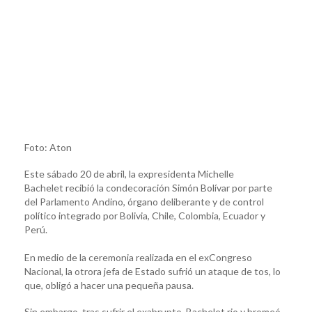
Foto: Aton
Este sábado 20 de abril, la expresidenta Michelle
Bachelet recibió la condecoración Simón Bolívar por parte
del Parlamento Andino, órgano deliberante y de control
político integrado por Bolivia, Chile, Colombia, Ecuador y
Perú.
En medio de la ceremonia realizada en el exCongreso
Nacional, la otrora jefa de Estado sufrió un ataque de tos, lo
que, obligó a hacer una pequeña pausa.
Sin embargo, tras sufrir el exabrupto, Bachelet rio y bromeó