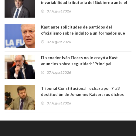
invariabilidad tributaria del Gobierno ante el
Tribunal Constitucional: “Es contraria a la
07 August 2026
democracia” y "defendemos la alternancia en el
poder"
Kast ante solicitudes de partidos del
oficialismo sobre indulto a uniformados que
están presos: "Se van a analizar en su mérito"
07 August 2026
El senador Iván Flores no le creyó a Kast
anuncios sobre seguridad: "Principal
herramienta sigue sin urgencia clave para
07 August 2026
perseguir ruta del dinero y levantar secreto
bancario"
Tribunal Constitucional rechaza por 7 a 3
destitución de Johannes Kaiser: sus dichos
sobre el golpe de Estado ya no importan para la
07 August 2026
justicia constitucional porque no es diputado