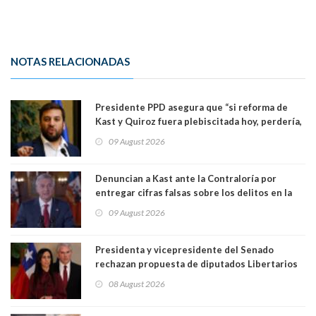
NOTAS RELACIONADAS
Presidente PPD asegura que “si reforma de
Kast y Quiroz fuera plebiscitada hoy, perdería,
la mayoría está en contra”. Y si el "TC resuelve
09 August 2026
a favor de la oposición, sería una victoria de la
ciudadanía”
Denuncian a Kast ante la Contraloría por
entregar cifras falsas sobre los delitos en la
cadena nacional
09 August 2026
Presidenta y vicepresidente del Senado
rechazan propuesta de diputados Libertarios
para suspender Ley Karin por cinco años:
08 August 2026
"Constituye un camino equivocado"