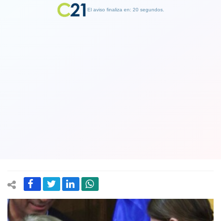
El aviso finaliza en: 19 segundos.
Finalizar Publicidad
Expresidenta Michelle Bachelet con
una banda bromea al ser condecorada:
"Nervio por ponerme una banda de
nuevo"
21 April 2024