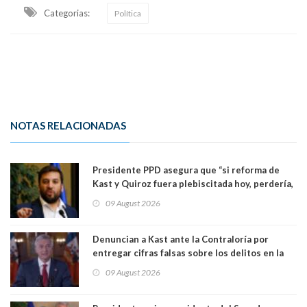
Categorias:
Política
NOTAS RELACIONADAS
Presidente PPD asegura que “si reforma de
Kast y Quiroz fuera plebiscitada hoy, perdería,
la mayoría está en contra”. Y si el "TC resuelve
09 August 2026
a favor de la oposición, sería una victoria de la
ciudadanía”
Denuncian a Kast ante la Contraloría por
entregar cifras falsas sobre los delitos en la
cadena nacional
09 August 2026