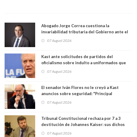
Abogado Jorge Correa cuestiona la
invariabilidad tributaria del Gobierno ante el
Tribunal Constitucional: “Es contraria a la
07 August 2026
democracia” y "defendemos la alternancia en el
poder"
Kast ante solicitudes de partidos del
oficialismo sobre indulto a uniformados que
están presos: "Se van a analizar en su mérito"
07 August 2026
El senador Iván Flores no le creyó a Kast
anuncios sobre seguridad: "Principal
herramienta sigue sin urgencia clave para
07 August 2026
perseguir ruta del dinero y levantar secreto
bancario"
Tribunal Constitucional rechaza por 7 a 3
destitución de Johannes Kaiser: sus dichos
sobre el golpe de Estado ya no importan para la
07 August 2026
justicia constitucional porque no es diputado