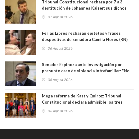
Tribunal Constitucional rechaza por 7 a 3
destitución de Johannes Kaiser: sus dichos
sobre el golpe de Estado ya no importan para la
07 August 2026
justicia constitucional porque no es diputado
Ferias Libres rechazan epítetos y frases
despectivas de senadora Camila Flores (RN)
para maltratar a senadora Campillai
06 August 2026
Senador Espinoza ante investigación por
presunto caso de violencia intrafamiliar: "No
existe denuncia en mi contra". PS entregó
06 August 2026
antecedentes a Tribunal Supremo
Mega reforma de Kast y Quiroz: Tribunal
Constitucional declara admisible los tres
requerimientos de la oposición
06 August 2026