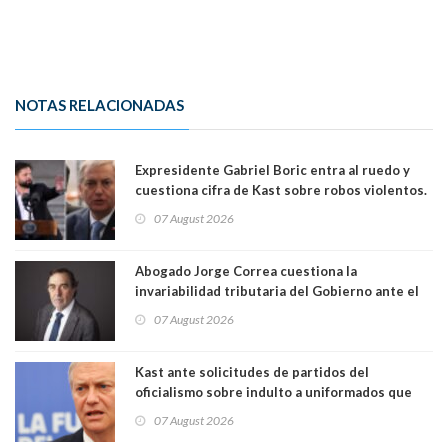
NOTAS RELACIONADAS
Expresidente Gabriel Boric entra al ruedo y
cuestiona cifra de Kast sobre robos violentos.
Gobierno le respondió
07 August 2026
Abogado Jorge Correa cuestiona la
invariabilidad tributaria del Gobierno ante el
Tribunal Constitucional: “Es contraria a la
07 August 2026
democracia” y "defendemos la alternancia en el
poder"
Kast ante solicitudes de partidos del
oficialismo sobre indulto a uniformados que
están presos: "Se van a analizar en su mérito"
07 August 2026