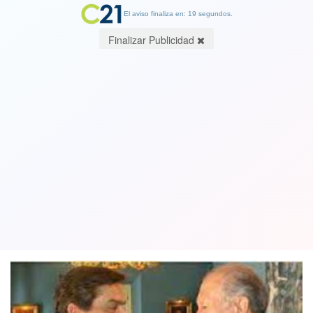
El aviso finaliza en: 19 segundos.
Finalizar Publicidad
Expresidente Lagos encabeza lista de
posibles testigos de Pablo Longueira
en Caso SQM
18 July 2022