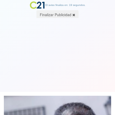
El aviso finaliza en: 19 segundos.
Finalizar Publicidad
Expresidente RN Mario Desbordes: “Si
la disyuntiva está entre Provoste o
Boric, vamos a votar por Provoste”
22 October 2021