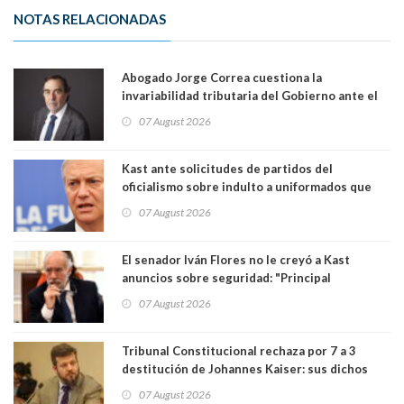
NOTAS RELACIONADAS
Abogado Jorge Correa cuestiona la
invariabilidad tributaria del Gobierno ante el
Tribunal Constitucional: “Es contraria a la
07 August 2026
democracia” y "defendemos la alternancia en el
poder"
Kast ante solicitudes de partidos del
oficialismo sobre indulto a uniformados que
están presos: "Se van a analizar en su mérito"
07 August 2026
El senador Iván Flores no le creyó a Kast
anuncios sobre seguridad: "Principal
herramienta sigue sin urgencia clave para
07 August 2026
perseguir ruta del dinero y levantar secreto
bancario"
Tribunal Constitucional rechaza por 7 a 3
destitución de Johannes Kaiser: sus dichos
sobre el golpe de Estado ya no importan para la
07 August 2026