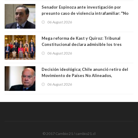
Senador Espinoza ante investigación por
presunto caso de violencia intrafamiliar: "No
existe denuncia en mi contra". PS entregó
06 August 2026
antecedentes a Tribunal Supremo
Mega reforma de Kast y Quiroz: Tribunal
Constitucional declara admisible los tres
requerimientos de la oposición
06 August 2026
Decisión ideológica; Chile anunció retiro del
Movimiento de Países No Alineados,
organización de la que formaba parte desde
06 August 2026
1971. Excanciller Insulza lamentó decisión
© 2017 Cambio 21 / cambio21.cl