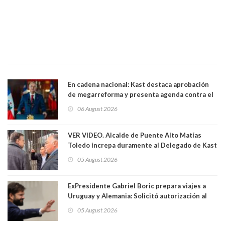
En cadena nacional: Kast destaca aprobación
de megarreforma y presenta agenda contra el
Crimen Organizado y el Terrorismo
06 August 2026
VER VIDEO. Alcalde de Puente Alto Matías
Toledo increpa duramente al Delegado de Kast
Germán Codina por crisis de seguridad. "El
05 August 2026
delegado nuevamente arrancando"
ExPresidente Gabriel Boric prepara viajes a
Uruguay y Alemania: Solicitó autorización al
Congreso
05 August 2026