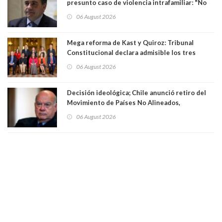
presunto caso de violencia intrafamiliar: "No
existe denuncia en mi contra". PS entregó
06 August 2026
antecedentes a Tribunal Supremo
Mega reforma de Kast y Quiroz: Tribunal
Constitucional declara admisible los tres
requerimientos de la oposición
06 August 2026
Decisión ideológica; Chile anunció retiro del
Movimiento de Países No Alineados,
organización de la que formaba parte desde
06 August 2026
1971. Excanciller Insulza lamentó decisión