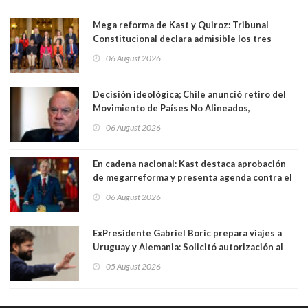
Mega reforma de Kast y Quiroz: Tribunal
Constitucional declara admisible los tres
requerimientos de la oposición
06 August 2026
Decisión ideológica; Chile anunció retiro del
Movimiento de Países No Alineados,
organización de la que formaba parte desde
06 August 2026
1971. Excanciller Insulza lamentó decisión
En cadena nacional: Kast destaca aprobación
de megarreforma y presenta agenda contra el
Crimen Organizado y el Terrorismo
06 August 2026
ExPresidente Gabriel Boric prepara viajes a
Uruguay y Alemania: Solicitó autorización al
Congreso
05 August 2026