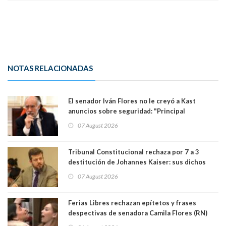
NOTAS RELACIONADAS
El senador Iván Flores no le creyó a Kast
anuncios sobre seguridad: "Principal
herramienta sigue sin urgencia clave para
07 August 2026
perseguir ruta del dinero y levantar secreto
bancario"
Tribunal Constitucional rechaza por 7 a 3
destitución de Johannes Kaiser: sus dichos
sobre el golpe de Estado ya no importan para la
07 August 2026
justicia constitucional porque no es diputado
Ferias Libres rechazan epítetos y frases
despectivas de senadora Camila Flores (RN)
para maltratar a senadora Campillai