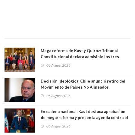
Mega reforma de Kast y Quiroz: Tribunal
Constitucional declara admisible los tres
requerimientos de la oposición
06 August 2026
Decisión ideológica; Chile anunció retiro del
Movimiento de Países No Alineados,
organización de la que formaba parte desde
06 August 2026
1971. Excanciller Insulza lamentó decisión
En cadena nacional: Kast destaca aprobación
de megarreforma y presenta agenda contra el
Crimen Organizado y el Terrorismo
06 August 2026