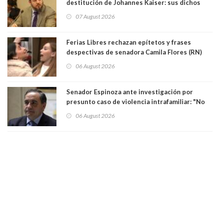
destitución de Johannes Kaiser: sus dichos
sobre el golpe de Estado ya no importan para la
07 August 2026
justicia constitucional porque no es diputado
Ferias Libres rechazan epítetos y frases
despectivas de senadora Camila Flores (RN)
para maltratar a senadora Campillai
06 August 2026
Senador Espinoza ante investigación por
presunto caso de violencia intrafamiliar: "No
existe denuncia en mi contra". PS entregó
06 August 2026
antecedentes a Tribunal Supremo