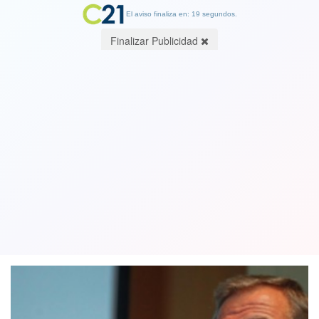
El aviso finaliza en: 19 segundos.
Finalizar Publicidad
Fiscal Chong aclara que continúa
investigación por viaje de ministro
Larraín a Harvard
04 June 2018