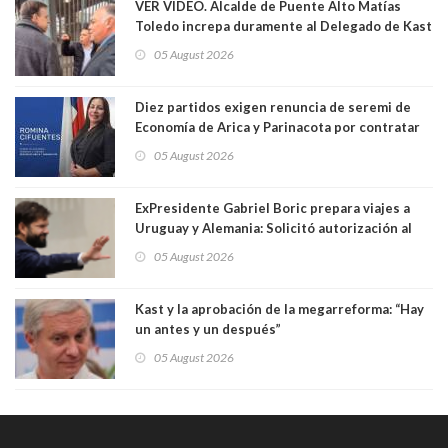
VER VIDEO. Alcalde de Puente Alto Matías
Toledo increpa duramente al Delegado de Kast
Germán Codina por crisis de seguridad. "El
05 August 2026
delegado nuevamente arrancando"
Diez partidos exigen renuncia de seremi de
Economía de Arica y Parinacota por contratar
solo a militantes del Gobierno. Entre ellas hay
05 August 2026
una militante de RN, detenida con 47 kilos de
droga
ExPresidente Gabriel Boric prepara viajes a
Uruguay y Alemania: Solicitó autorización al
Congreso
05 August 2026
Kast y la aprobación de la megarreforma: “Hay
un antes y un después”
05 August 2026