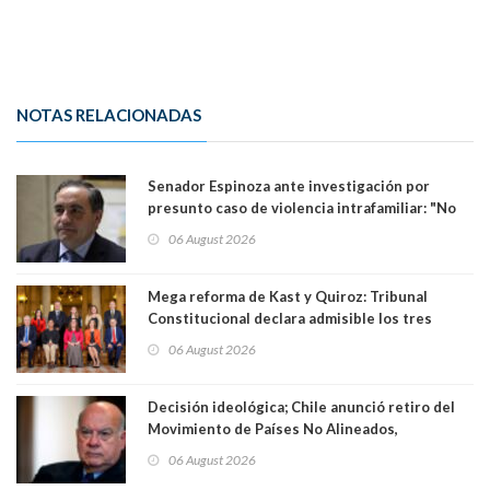
NOTAS RELACIONADAS
Senador Espinoza ante investigación por
presunto caso de violencia intrafamiliar: "No
existe denuncia en mi contra". PS entregó
06 August 2026
antecedentes a Tribunal Supremo
Mega reforma de Kast y Quiroz: Tribunal
Constitucional declara admisible los tres
requerimientos de la oposición
06 August 2026
Decisión ideológica; Chile anunció retiro del
Movimiento de Países No Alineados,
organización de la que formaba parte desde
06 August 2026
1971. Excanciller Insulza lamentó decisión