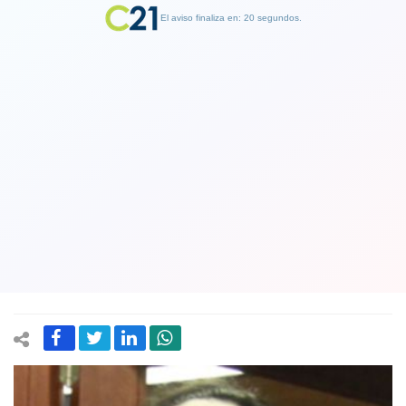
El aviso finaliza en: 19 segundos.
Finalizar Publicidad
Fiscal Chong por mails de OAS que
mencionan a figuras de la ex NM:
"Antecedentes se encontrarían
prescritos"
04 June 2018