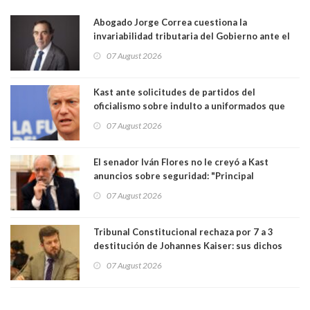
Abogado Jorge Correa cuestiona la
invariabilidad tributaria del Gobierno ante el
Tribunal Constitucional: “Es contraria a la
07 August 2026
democracia” y "defendemos la alternancia en el
poder"
Kast ante solicitudes de partidos del
oficialismo sobre indulto a uniformados que
están presos: "Se van a analizar en su mérito"
07 August 2026
El senador Iván Flores no le creyó a Kast
anuncios sobre seguridad: "Principal
herramienta sigue sin urgencia clave para
07 August 2026
perseguir ruta del dinero y levantar secreto
bancario"
Tribunal Constitucional rechaza por 7 a 3
destitución de Johannes Kaiser: sus dichos
sobre el golpe de Estado ya no importan para la
07 August 2026
justicia constitucional porque no es diputado